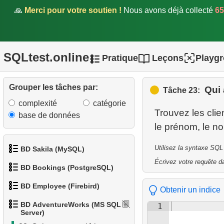
🙏
Merci pour votre soutien !
Nous avons déjà collecté
65
15.
Liste des catégories
racines
16.
Nombre de sous-catégories
SQLtest.online
Pratique
Leçons
Playg
17.
Catalogue des produits
Grouper les tâches par:
Qui
Tâche 23:
18.
Répartition des produits par
complexité
catégorie
catégorie
Trouvez les cli
base de données
19.
Grandes catégories
Utilisez la syntaxe SQL
20.
Catalogue VTT
BD Sakila (MySQL)
Écrivez votre requête da
BD Bookings (PostgreSQL)
21.
Préparer la liste de
1.
Obtenir les acteurs
diffusion
BD Employee (Firebird)
Obtenir un indice
1.
Données des aéroports
2.
Obtenir la liste des noms
22.
BD AdventureWorks (MS SQL
Clients sans commandes
1
d'acteurs
1.
Afficher les départements
Server)
2.
Liste des aéroports par ville