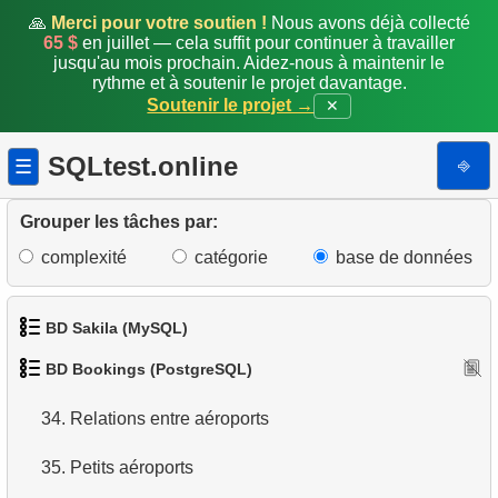
🙏
Merci pour votre soutien !
Nous avons déjà collecté
26.
Passagers assis dans la même rangée
65 $
en juillet — cela suffit pour continuer à travailler
jusqu'au mois prochain. Aidez-nous à maintenir le
27.
Occupation moyenne des vols
rythme et à soutenir le projet davantage.
Soutenir le projet →
✕
28.
Somme des réservations
SQLtest.online
⎆
☰
29.
Comptage Mensuel des Réservations
Grouper les tâches par:
30.
Occupation par classe de tarif
complexité
catégorie
base de données
31.
Liste des tables (bookings)
32.
Informations sur les colonnes
BD Sakila (MySQL)
33.
BD Bookings (PostgreSQL)
Aéroports avec départs unidirectionnels
1.
Obtenir les acteurs
34.
Relations entre aéroports
2.
Obtenir la liste des noms d'acteurs
35.
Petits aéroports
3.
Liste de films triée