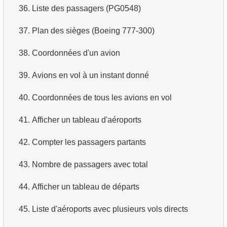
36.
Liste des passagers (PG0548)
4.
Dix premiers films par ordre alphabétique
37.
Plan des sièges (Boeing 777-300)
5.
Liste des films — troisième page
38.
Coordonnées d'un avion
6.
Obtenir une liste de films triée par plusieurs champs
39.
Avions en vol à un instant donné
7.
Obtenir le film le plus long
40.
Coordonnées de tous les avions en vol
8.
Trouver les films longs
41.
Afficher un tableau d'aéroports
9.
Trouver les comédies longues
42.
Compter les passagers partants
10.
Films classiques
43.
Nombre de passagers avec total
11.
Acteurs par prénom
44.
Afficher un tableau de départs
12.
Prénoms d'acteurs en double
45.
Liste d'aéroports avec plusieurs vols directs
13.
Trouver le nom de famille le plus courant parmi les