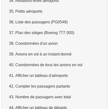
34.
Relations entre aéroports
4.
Dix premiers films par ordre alphabétique
35.
Petits aéroports
5.
Liste des films — troisième page
36.
Liste des passagers (PG0548)
6.
Obtenir une liste de films triée par plusieurs champs
37.
Plan des sièges (Boeing 777-300)
7.
Obtenir le film le plus long
38.
Coordonnées d'un avion
8.
Trouver les films longs
39.
Avions en vol à un instant donné
9.
Trouver les comédies longues
40.
Coordonnées de tous les avions en vol
10.
Films classiques
41.
Afficher un tableau d'aéroports
11.
Acteurs par prénom
42.
Compter les passagers partants
12.
Prénoms d'acteurs en double
43.
Nombre de passagers avec total
13.
Trouver le nom de famille le plus courant parmi les
44.
Afficher un tableau de départs