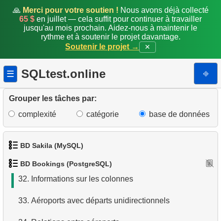
24.
Vol le plus rapide (une correspondance)
🙏
Merci pour votre soutien !
Nous avons déjà collecté
65 $
en juillet — cela suffit pour continuer à travailler
25.
Nombre quotidien de vols
jusqu'au mois prochain. Aidez-nous à maintenir le
rythme et à soutenir le projet davantage.
Soutenir le projet →
✕
26.
Passagers assis dans la même rangée
27.
Occupation moyenne des vols
SQLtest.online
⎆
☰
28.
Somme des réservations
Grouper les tâches par:
29.
Comptage Mensuel des Réservations
complexité
catégorie
base de données
30.
Occupation par classe de tarif
BD Sakila (MySQL)
31.
Liste des tables (bookings)
BD Bookings (PostgreSQL)
1.
Obtenir les acteurs
32.
Informations sur les colonnes
2.
Obtenir la liste des noms d'acteurs
33.
Aéroports avec départs unidirectionnels
3.
Liste de films triée