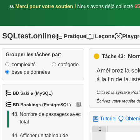
777-300)
🙏
Merci pour votre soutien !
Nous avons déjà collecté
65
38.
Coordonnées d'un avion
39.
Avions en vol à un instant
SQLtest.online
Pratique
Leçons
Playg
donné
40.
Coordonnées de tous les
Grouper les tâches par:
Nom
Tâche 43:
avions en vol
complexité
catégorie
Améliorez la sol
41.
Afficher un tableau
base de données
d'aéroports
Utilisez la syntaxe Pos
42.
Compter les passagers
BD Sakila (MySQL)
partants
Écrivez votre requête da
BD Bookings (PostgreSQL)
1.
Obtenir les acteurs
43.
Nombre de passagers avec
Tutoriel
Obteni
total
2.
Obtenir la liste des noms
1
d'acteurs
44.
Afficher un tableau de