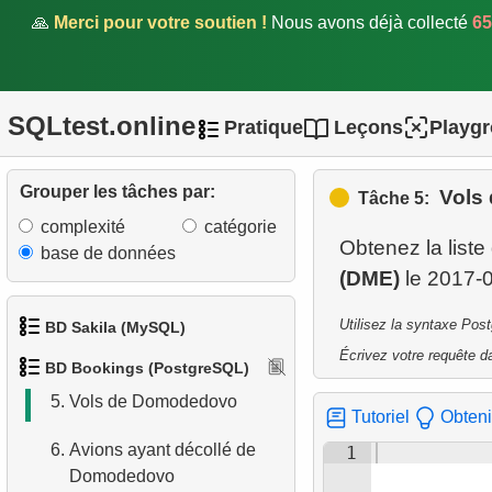
🙏
Merci pour votre soutien !
Nous avons déjà collecté
65
SQLtest.online
Pratique
Leçons
Playg
Grouper les tâches par:
Vols
Tâche 5:
1.
Données des aéroports
complexité
catégorie
Obtenez la liste
base de données
2.
Liste des aéroports par ville
(DME)
3.
Avions long-courriers
Utilisez la syntaxe Pos
BD Sakila (MySQL)
4.
Avions Boeing
Écrivez votre requête da
BD Bookings (PostgreSQL)
1.
Obtenir les acteurs
5.
Vols de Domodedovo
Tutoriel
Obteni
2.
Obtenir la liste des noms
6.
Avions ayant décollé de
1
d'acteurs
Domodedovo