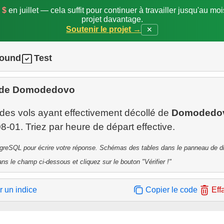
 $
en juillet — cela suffit pour continuer à travailler jusqu'au mo
projet davantage.
Soutenir le projet →
✕
round
Test
 de Domodedovo
 des vols ayant effectivement décollé de
Domodedo
tgreSQL pour écrire votre réponse. Schémas des tables dans le panneau de dr
ns le champ ci-dessous et cliquez sur le bouton "Vérifier !"
r un indice
Copier le code
Eff