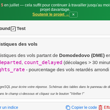
 $
en juillet — cela suffit pour continuer à travailler jusqu'au mo
projet davantage.
Soutenir le projet →
✕
round
Test
istiques des vols
istiques des vols partant de
Domodedovo (DME)
en
departed
count_delayed
,
(décolages > 30 minut
ghts_rate
- pourcentage des vols retardés arrondi
tgreSQL pour écrire votre réponse. Schémas des tables dans le panneau de dr
ns le champ ci-dessous et cliquez sur le bouton "Vérifier !"
r un indice
Copier le code
Eff