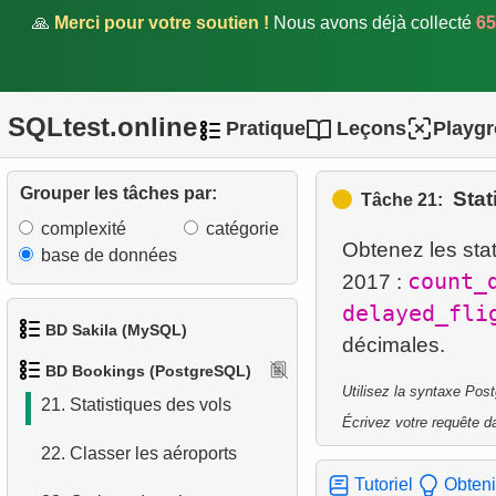
15.
Liste des aéroports de
🙏
Merci pour votre soutien !
Nous avons déjà collecté
65
destination
16.
Aéroports avec liaisons
directes
SQLtest.online
Pratique
Leçons
Playg
17.
Aéroports sans liaisons
directes
Grouper les tâches par:
Stat
Tâche 21:
complexité
catégorie
18.
Passagers non-présentés
Obtenez les stat
base de données
count_
2017 :
19.
Liste des passagers
(classe affaires)
delayed_fli
BD Sakila (MySQL)
20.
Calculer le retard de vol
BD Bookings (PostgreSQL)
1.
Obtenir les acteurs
Utilisez la syntaxe Pos
21.
Statistiques des vols
Écrivez votre requête da
2.
Obtenir la liste des noms
22.
Classer les aéroports
d'acteurs
Tutoriel
Obteni