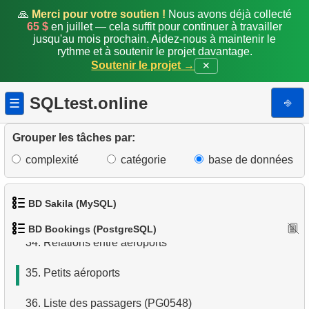
🙏
Merci pour votre soutien !
Nous avons déjà collecté
65 $
en juillet — cela suffit pour continuer à travailler
27.
Occupation moyenne des vols
jusqu'au mois prochain. Aidez-nous à maintenir le
rythme et à soutenir le projet davantage.
28.
Somme des réservations
Soutenir le projet →
✕
29.
Comptage Mensuel des Réservations
SQLtest.online
⎆
☰
30.
Occupation par classe de tarif
Grouper les tâches par:
31.
Liste des tables (bookings)
complexité
catégorie
base de données
32.
Informations sur les colonnes
BD Sakila (MySQL)
33.
Aéroports avec départs unidirectionnels
BD Bookings (PostgreSQL)
1.
Obtenir les acteurs
34.
Relations entre aéroports
2.
Obtenir la liste des noms d'acteurs
35.
Petits aéroports
3.
Liste de films triée
36.
Liste des passagers (PG0548)