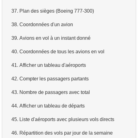
4.
Dix premiers films par ordre alphabétique
37.
Plan des sièges (Boeing 777-300)
5.
Liste des films — troisième page
38.
Coordonnées d'un avion
6.
Obtenir une liste de films triée par plusieurs champs
39.
Avions en vol à un instant donné
7.
Obtenir le film le plus long
40.
Coordonnées de tous les avions en vol
8.
Trouver les films longs
41.
Afficher un tableau d'aéroports
9.
Trouver les comédies longues
42.
Compter les passagers partants
10.
Films classiques
43.
Nombre de passagers avec total
11.
Acteurs par prénom
44.
Afficher un tableau de départs
12.
Prénoms d'acteurs en double
45.
Liste d'aéroports avec plusieurs vols directs
13.
Trouver le nom de famille le plus courant parmi les
46.
Répartition des vols par jour de la semaine