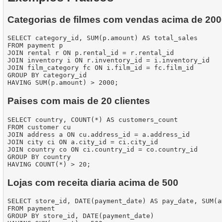
Categorias de filmes com vendas acima de 20
SELECT category_id, SUM(p.amount) AS total_sales

FROM payment p

JOIN rental r ON p.rental_id = r.rental_id

JOIN inventory i ON r.inventory_id = i.inventory_id

JOIN film_category fc ON i.film_id = fc.film_id

GROUP BY category_id

Paises com mais de 20 clientes
SELECT country, COUNT(*) AS customers_count

FROM customer cu

JOIN address a ON cu.address_id = a.address_id

JOIN city ci ON a.city_id = ci.city_id

JOIN country co ON ci.country_id = co.country_id

GROUP BY country

Lojas com receita diaria acima de 500
SELECT store_id, DATE(payment_date) AS pay_date, SUM(a
FROM payment

GROUP BY store_id, DATE(payment_date)
