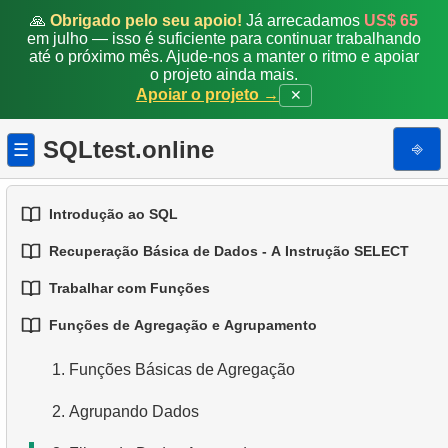
🙏
Obrigado pelo seu apoio!
Já arrecadamos
US$ 65
em julho — isso é suficiente para continuar trabalhando
até o próximo mês. Ajude-nos a manter o ritmo e apoiar
o projeto ainda mais.
Apoiar o projeto →
✕
SQLtest.online
⎆
☰
Introdução ao SQL
Recuperação Básica de Dados - A Instrução SELECT
1.
Introdução a Bases de Dados
Trabalhar com Funções
1.
Selecionando Dados de uma Tabela
2.
Tipos de Bases de Dados
Funções de Agregação e Agrupamento
1.
Funções SQL Integradas
2.
Filtragem de Dados
3.
Conceitos de Bases de Dados Relacionais
1.
Funções Básicas de Agregação
2.
Funções Comuns de String
3.
Combinando Múltiplas Condições
4.
Tipos de Dados Básicos
2.
Agrupando Dados
3.
Funções Matemáticas Comuns
4.
Alias para Colunas
5.
Entendendo os Valores NULL no SQL