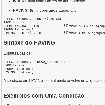
WHERE
filtra linhas
antes
do agrupamento
HAVING
filtra grupos
apos
agregacao
SELECT coluna1, COUNT(*) AS cnt

FROM tabela

WHERE coluna1 > 100          -- filtrar ANTES do agrupa
GROUP BY coluna1

Sintaxe do HAVING
Estrutura basica:
SELECT coluna1, FUNCAO_AGG(coluna2)

FROM tabela

GROUP BY coluna1

A condicao em HAVING normalmente envolve uma funcao de
Exemplos com Uma Condicao