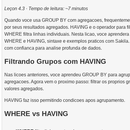
2.
Uso prático de funções de data e hora para análise 
3.
Entendendo metodos de otimizacao de consultas
4.
Views
Leçon 4.3 · Tempo de leitura: ~7 minutos
8.
Cenários e Técnicas Práticas de JOIN
2.
Encontrar a Ocupação de Voo por Tarifa
5.
Introducao aos indices SQL
Quando voce usa GROUP BY com agregacoes, frequentemente 
9.
Algoritmos de Junção
3.
Mapa de Assentos da Aeronave
por seus resultados agregados. HAVING e o operador para fi
4.
Como os Índices B-tree Funcionam
WHERE filtra linhas individuais. Nesta licao, voce aprendera
10.
Operações sobre conjuntos de dados
WHERE e HAVING, sintaxe e exemplos praticos com Sakila. 
com confianca para analise profunda de dados.
Filtrando Grupos com HAVING
Nas licoes anteriores, voce aprendeu GROUP BY para agrupa
agregacoes. Agora vem o proximo passo: filtrar os proprios 
valores agregados.
HAVING faz isso permitindo condicoes apos agrupamento.
WHERE vs HAVING