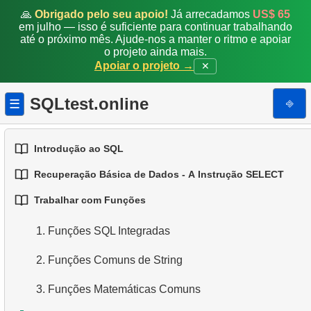
🙏
Obrigado pelo seu apoio!
Já arrecadamos
US$ 65
em julho — isso é suficiente para continuar trabalhando
até o próximo mês. Ajude-nos a manter o ritmo e apoiar
o projeto ainda mais.
Apoiar o projeto →
✕
SQLtest.online
⎆
☰
Introdução ao SQL
Recuperação Básica de Dados - A Instrução SELECT
1.
Introdução a Bases de Dados
Trabalhar com Funções
1.
Selecionando Dados de uma Tabela
2.
Tipos de Bases de Dados
1.
Funções SQL Integradas
2.
Filtragem de Dados
3.
Conceitos de Bases de Dados Relacionais
2.
Funções Comuns de String
3.
Combinando Múltiplas Condições
4.
Tipos de Dados Básicos
3.
Funções Matemáticas Comuns
4.
Alias para Colunas
5.
Entendendo os Valores NULL no SQL