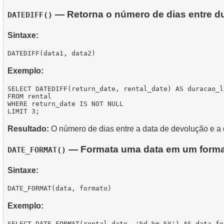
— Retorna o número de dias entre du
DATEDIFF()
Sintaxe:
Exemplo:
SELECT DATEDIFF(return_date, rental_date) AS duracao_lo
FROM rental

WHERE return_date IS NOT NULL

Resultado:
O número de dias entre a data de devolução e a 
— Formata uma data em um format
DATE_FORMAT()
Sintaxe:
Exemplo:
SELECT DATE_FORMAT(rental_date, '%d.%m.%Y') AS data_for