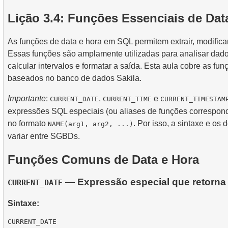
2.
Uso prático de funções de data e hora para análise 
3.
Entendendo metodos de otimizacao de consultas
4.
Views
Lição 3.4: Funções Essenciais de Da
8.
Cenários e Técnicas Práticas de JOIN
2.
Encontrar a Ocupação de Voo por Tarifa
5.
Introducao aos indices SQL
9.
Algoritmos de Junção
As funções de data e hora em SQL permitem extrair, modificar
3.
Mapa de Assentos da Aeronave
4.
Como os Índices B-tree Funcionam
Essas funções são amplamente utilizadas para analisar dados 
10.
Operações sobre conjuntos de dados
calcular intervalos e formatar a saída. Esta aula cobre as 
baseados no banco de dados Sakila.
Importante
:
,
e
CURRENT_DATE
CURRENT_TIME
CURRENT_TIMESTAM
expressões SQL especiais (ou aliases de funções correspon
no formato
. Por isso, a sintaxe e o
NAME(arg1, arg2, ...)
variar entre SGBDs.
Funções Comuns de Data e Hora
— Expressão especial que retorna a
CURRENT_DATE
Sintaxe: