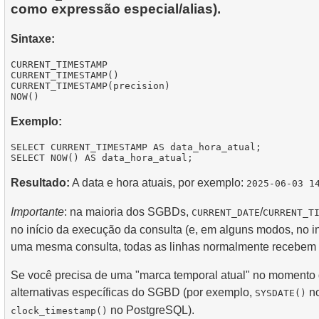
como expressão especial/alias).
Sintaxe:
CURRENT_TIMESTAMP

CURRENT_TIMESTAMP()

CURRENT_TIMESTAMP(precision)

Exemplo:
SELECT CURRENT_TIMESTAMP AS data_hora_atual;

Resultado:
A data e hora atuais, por exemplo:
2025-06-03 1
Importante
: na maioria dos SGBDs,
/
CURRENT_DATE
CURRENT_T
no início da execução da consulta (e, em alguns modos, no in
uma mesma consulta, todas as linhas normalmente recebem 
Se você precisa de uma "marca temporal atual" no momento d
alternativas específicas do SGBD (por exemplo,
no
SYSDATE()
no PostgreSQL).
clock_timestamp()