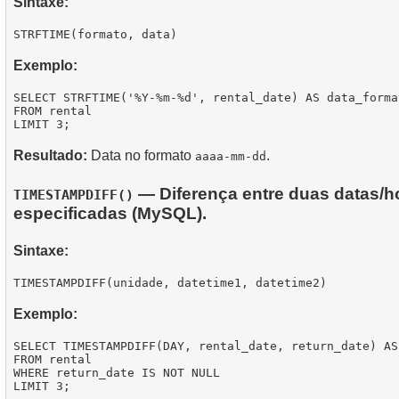
Sintaxe:
Exemplo:
SELECT STRFTIME('%Y-%m-%d', rental_date) AS data_format
FROM rental

Resultado:
Data no formato
.
aaaa-mm-dd
— Diferença entre duas datas/
TIMESTAMPDIFF()
especificadas (MySQL).
Sintaxe:
Exemplo:
SELECT TIMESTAMPDIFF(DAY, rental_date, return_date) AS
FROM rental

WHERE return_date IS NOT NULL
