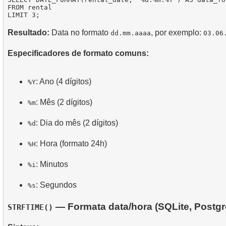
FROM rental

Resultado:
Data no formato
, por exemplo:
dd.mm.aaaa
03.06
Especificadores de formato comuns:
: Ano (4 dígitos)
%Y
: Mês (2 dígitos)
%m
: Dia do mês (2 dígitos)
%d
: Hora (formato 24h)
%H
: Minutos
%i
: Segundos
%s
— Formata data/hora (SQLite, Postg
STRFTIME()