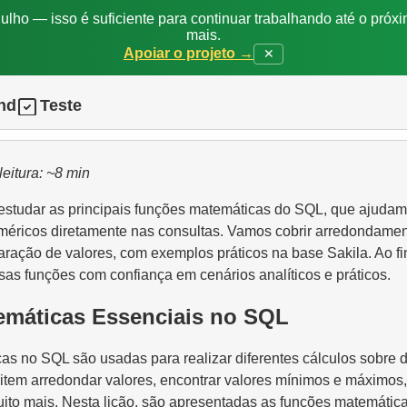
ulho — isso é suficiente para continuar trabalhando até o próxi
mais.
Apoiar o projeto →
✕
nd
Teste
leitura: ~8 min
 estudar as principais funções matemáticas do SQL, que ajudam 
méricos diretamente nas consultas. Vamos cobrir arredondamen
aração de valores, com exemplos práticos na base Sakila. Ao fi
sas funções com confiança em cenários analíticos e práticos.
máticas Essenciais no SQL
as no SQL são usadas para realizar diferentes cálculos sobre 
item arredondar valores, encontrar valores mínimos e máximos,
uito mais. Nesta lição, são apresentadas as funções matemátic