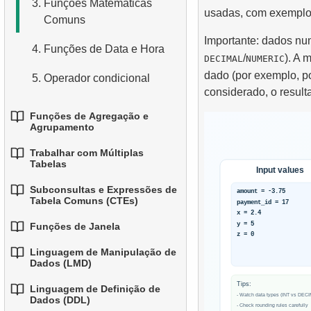
3.
Funções Matemáticas
usadas, com exemplo
3.
Combinando Múltiplas
Comuns
4.
Tipos de Dados Básicos
Condições
Importante: dados num
4.
Funções de Data e Hora
5.
Entendendo os Valores
/
). A 
DECIMAL
NUMERIC
4.
Alias para Colunas
NULL no SQL
dado (por exemplo, po
5.
Operador condicional
5.
Ordenando Resultados
considerado, o result
6.
Visão Geral do SQL
Funções de Agregação e
6.
Limitando Resultados com
Agrupamento
LIMIT e OFFSET
Trabalhar com Múltiplas
1.
Funções Básicas de
7.
Juntando Tudo: WHERE,
Tabelas
Agregação
ORDER BY e LIMIT
Subconsultas e Expressões de
1.
Fundamentos de JOINs em
Tabela Comuns (CTEs)
2.
Agrupando Dados
SQL
Funções de Janela
1.
Introdução às
3.
Filtrando Dados Agrupados
2.
INNER JOIN - Combinando
Subconsultas
Linguagem de Manipulação de
1.
Linhas Correspondentes
Funções de Janela
4.
Agregação condicional
Dados (LMD)
2.
Subconsultas na Cláusula
3.
2.
LEFT JOIN - Incluindo
Usar ROW_NUMBER,
Linguagem de Definição de
5.
Agregação avançada
1.
WHERE
A Instrução INSERT INTO
Dados (DDL)
Todos os Registros da
RANK, DENSE_RANK e