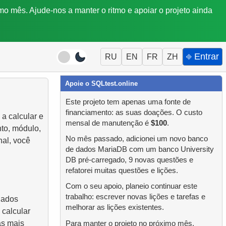
mo mês. Ajude-nos a manter o ritmo e apoiar o projeto ainda
⎆ Entrar
RU
EN
FR
ZH
Apoie o SQLtest.online
Este projeto tem apenas uma fonte de
financiamento: as suas doações. O custo
a calcular e
mensal de manutenção é
$100
.
to, módulo,
No mês passado, adicionei um novo banco
nal, você
de dados MariaDB com um banco University
DB pré-carregado, 9 novas questões e
refatorei muitas questões e lições.
Com o seu apoio, planeio continuar este
trabalho: escrever novas lições e tarefas e
dados
melhorar as lições existentes.
 calcular
as mais
Para manter o projeto no próximo mês,