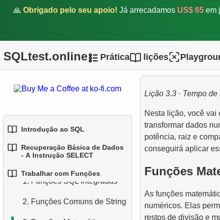
🙏
Obrigado pelo seu apoio!
Já arrecadamos
US$ 65
em j
SQLtest.online
Prática
lições
Playgrou
O projeto é difícil.
Lição 3.3 · Tempo de 
Nesta lição, você vai
transformar dados nu
Introdução ao SQL
potência, raiz e comp
Recuperação Básica de Dados
conseguirá aplicar es
1.
Introdução a Bases de
- A Instrução SELECT
Dados
Funções Mate
Trabalhar com Funções
1.
Selecionando Dados de
1.
Funções SQL Integradas
2.
Tipos de Bases de Dados
uma Tabela
As funções matemátic
2.
Funções Comuns de String
3.
Conceitos de Bases de
numéricos. Elas perm
2.
Filtragem de Dados
Dados Relacionais
restos de divisão e m