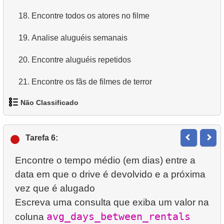
14.
Encontre a duração média de um filme
18.
Encontre todos os atores no filme
13.
Encontre o filme mais popular
15.
Encontre funcionários estrangeiros
19.
Analise aluguéis semanais
14.
Analise os dados de aluguel do filme
16.
Lista de filmes ordenada
20.
Encontre aluguéis repetidos
15.
Encontre o departamento
17.
Encontre clientes começando com a letra "A"
21.
Encontre os fãs de filmes de terror
16.
Funcionários envolvidos no projeto
18.
Encontre clientes começando com a letra "A" (2)
Não Classificado
22.
Encontre clientes que se encontraram
17.
Encontre todos os clientes com pedidos não
enviados
19.
Custo mínimo e máximo de reposição de filmes
23.
Filmes em Uma Loja
1.
orders-total
Tarefa 6:
18.
Obtenha uma lista de filmes ordenada por vários
20.
Obtenha os primeiros 10 filmes em ordem alfabética
24.
Filmes sem cópias disponíveis
2.
extra-light-penguins
campos
Encontre o tempo médio (em dias) entre a
21.
Encontre filmes longos
25.
Análise de desempenho da equipe
3.
Consulta de Publicações
data em que o drive é devolvido e a próxima
19.
Obtenha o filme mais longo
22.
Calcule a área de um círculo
vez que é alugado
26.
Distribuição de filmes por categorias em formato
4.
Identificar Edifícios Não-Laboratório
20.
Obtenha a terceira página da lista de filmes
Escreva uma consulta que exiba um valor na
JSON
23.
Calcule o perímetro do círculo
avg_days_between_rentals
coluna
5.
Departamentos Mais Antigos
21.
Encontre os filmes nunca alugados