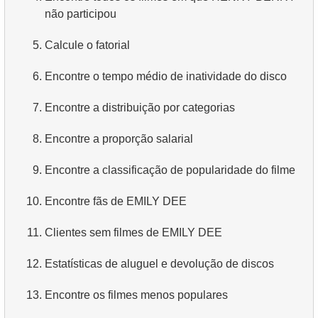
não participou
3.
Nomes duplicados de atores
4.
Dados de departamentos
5.
Calcule o fatorial
4.
Encontre o sobrenome mais popular entre os atores
5.
Nomes dos funcionários
6.
Encontre o tempo médio de inatividade do disco
5.
Encontre todos os atores no filme
6.
Categorias de produtos
7.
Encontre a distribuição por categorias
6.
Encontre todos os filmes de um ator
7.
Obtenha a lista ordenada de idiomas
8.
Encontre a proporção salarial
7.
Encontre a distribuição de filmes por categoria
8.
Os cinco filmes mais longos
9.
Encontre a classificação de popularidade do filme
8.
Encontre a duração média de um filme por categoria
9.
Encontre membros da equipe por condição
10.
Encontre fãs de EMILY DEE
9.
Contar filmes de um ator
10.
Obtenha a lista ordenada de filmes com condição
11.
Clientes sem filmes de EMILY DEE
10.
Encontre atores mais populares que HENRY
11.
Encontre nomes de filmes por descrição
BERRY
12.
Estatísticas de aluguel e devolução de discos
12.
Nomes completos dos clientes
11.
Analise o pagamento mensal
13.
Encontre os filmes menos populares
13.
Atores com o nome Scarlett
12.
Mês com Maior Pagamento