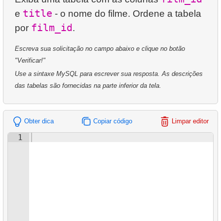
37.
Coordenadas do voo
24.
Encontre clientes ativos
title
e
- o nome do filme. Ordene a tabela
22.
Clientes com discos alugados não devolvidos
6.
Projetos Financiados pela NASA
38.
Encontrar as coordenadas dos aviões
film_id
por
25.
Encontre filmes com o maior custo de substituição
23.
Encontre o aluguel médio diário de filmes
7.
Resumo de Aluguel de Clientes
39.
Operadores de conjunto SQL
Escreva sua solicitação no campo abaixo e clique no botão
26.
Obtenha a lista de clientes
24.
Calcule a renda diária para o mês
"Verificar!"
8.
Preferências dos Clientes por Lojas
40.
Encontre os sucessos de 2005
27.
Avaliações de Filmes Únicas
Use a sintaxe MySQL para escrever sua resposta. As descrições
25.
Gere a tabela de datas
9.
Distribuição de Preferências dos Clientes
das tabelas são fornecidas na parte inferior da tela.
41.
Análise do custo de aluguel de filmes por categoria
28.
Lista de filmes restritos
26.
Calcule o número de dias de folga em um mês
10.
Popularidade das Categorias de Filmes por País
42.
Distribuição de voos por dias da semana
29.
Obtenha a lista de filmes restritos
Obter dica
Copiar código
Limpar editor
27.
O custo médio de aluguel de um filme por categoria
43.
Contagem de subcategorias
1
30.
Criar novo registro de endereço
28.
Duração média de aluguel de filmes para cada
44.
Estatísticas reais
31.
Atualizar o código postal
cliente
45.
Estatísticas reais 2
32.
Remover registros de clientes
29.
Encontre comédias longas
46.
Análise de pagamentos cumulativos
33.
Endereços sem Código Postal
30.
Encontre a distribuição da atividade do cliente
47.
Área do País