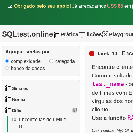
em que HENRY BERRY
🙏
Obrigado pelo seu apoio!
Já arrecadamos
US$ 65
em j
não participou
5.
Calcule o fatorial
SQLtest.online
Prática
lições
Playgrou
6.
Encontre o tempo médio de
inatividade do disco
Agrupar tarefas por:
Enc
Tarefa 10:
7.
Encontre a distribuição por
complexidade
categoria
categorias
Encontre client
banco de dados
Como resultado
8.
Encontre a proporção
last_name
- p
salarial
Simples
de filmes com 
9.
Encontre a classificação de
Normal
vírgulas dos no
1.
Obtenha os atores
popularidade do filme
cliente.
Difícil
1.
Encontre endereços
2.
Lista de idiomas
R
Use a função
10.
Encontre fãs de EMILY
usando subconsulta
DEE
3.
Obtenha a lista de nomes
Use a sintaxe MySQL par