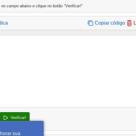
 no campo abaixo e clique no botão "Verificar!"
dica
Copiar código
L
Verificar!
lhorar sua