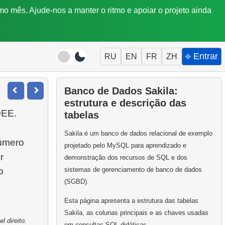
mo mês. Ajude-nos a manter o ritmo e apoiar o projeto ainda
⎆ Entrar
RU
EN
FR
ZH
Banco de Dados Sakila:
estrutura e descrição das
DEE.
tabelas
Sakila é um banco de dados relacional de exemplo
úmero
projetado pelo MySQL para aprendizado e
r
demonstração dos recursos de SQL e dos
o
sistemas de gerenciamento de banco de dados
(SGBD).
Esta página apresenta a estrutura das tabelas
Sakila, as colunas principais e as chaves usadas
 direito.
em consultas SQL didáticas.