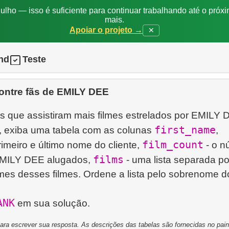
ulho — isso é suficiente para continuar trabalhando até o próxi
mais.
Apoiar o projeto →
✕
nd
Teste
ontre fãs de EMILY DEE
es que assistiram mais filmes estrelados por EMILY 
first_name
, exiba uma tabela com as colunas
,
film_count
rimeiro e último nome do cliente,
- o n
films
EMILY DEE alugados,
- uma lista separada po
mes desses filmes. Ordene a lista pelo sobrenome d
ANK
a escrever sua resposta. As descrições das tabelas são fornecidas no painel