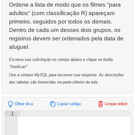
Ordene a lista de modo que os filmes "para
24.
Encontre clientes ativos
5.
Departamentos Mais Antigos
22.
Clientes com discos alugados não devolvidos
adultos" (com classificação R) apareçam
25.
Encontre filmes com o maior custo de substituição
6.
Projetos Financiados pela NASA
primeiro, seguidos por todos os demais.
23.
Encontre o aluguel médio diário de filmes
Dentro de cada um desses dois grupos, os
26.
Obtenha a lista de clientes
7.
Resumo de Aluguel de Clientes
24.
Calcule a renda diária para o mês
registros devem ser ordenados pela data de
27.
Avaliações de Filmes Únicas
8.
Preferências dos Clientes por Lojas
25.
Gere a tabela de datas
28.
Lista de filmes restritos
9.
Distribuição de Preferências dos Clientes
Escreva sua solicitação no campo abaixo e clique no botão
26.
Calcule o número de dias de folga em um mês
"Verificar!"
29.
Obtenha a lista de filmes restritos
10.
Popularidade das Categorias de Filmes por País
Use a sintaxe MySQL para escrever sua resposta. As descrições
27.
O custo médio de aluguel de um filme por categoria
das tabelas são fornecidas na parte inferior da tela.
30.
Criar novo registro de endereço
28.
Duração média de aluguel de filmes para cada
31.
Atualizar o código postal
cliente
Obter dica
Copiar código
Limpar editor
32.
Remover registros de clientes
29.
Encontre comédias longas
1
33.
Endereços sem Código Postal
30.
Encontre a distribuição da atividade do cliente