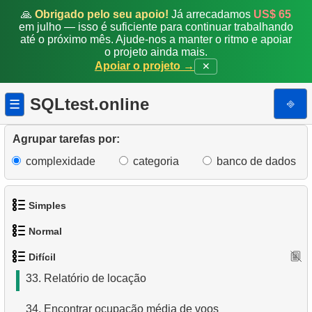
🙏
Obrigado pelo seu apoio!
Já arrecadamos
US$ 65
25.
Análise de desempenho da equipe
em julho — isso é suficiente para continuar trabalhando
até o próximo mês. Ajude-nos a manter o ritmo e apoiar
26.
Distribuição de filmes por categorias em formato
o projeto ainda mais.
JSON
Apoiar o projeto →
✕
27.
Gerar fatura mensal
SQLtest.online
⎆
☰
28.
Problema de Lacunas e Ilhas
Agrupar tarefas por:
29.
Encontrar clientes que viram os mesmos filmes
complexidade
categoria
banco de dados
30.
Obter uma lista de aeroportos sem conexões diretas
Simples
31.
Classificar aeroportos
Normal
1.
Obtenha os atores
32.
Encontrar uma lista de opções de voo
Difícil
1.
Encontre endereços usando subconsulta
2.
Lista de idiomas
33.
Relatório de locação
2.
Encontre endereços usando JOIN
3.
Obtenha a lista de nomes de atores
34.
Encontrar ocupação média de voos