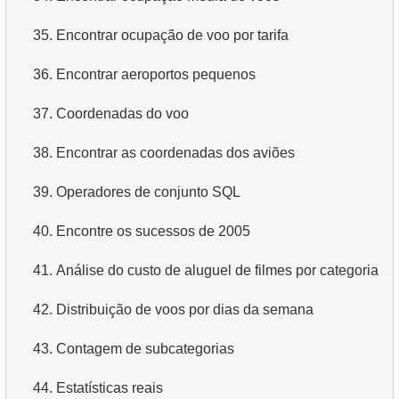
3.
Nomes duplicados de atores
4.
Dados de departamentos
35.
Encontrar ocupação de voo por tarifa
4.
Encontre o sobrenome mais popular entre os atores
5.
Nomes dos funcionários
36.
Encontrar aeroportos pequenos
5.
Encontre todos os atores no filme
6.
Categorias de produtos
37.
Coordenadas do voo
6.
Encontre todos os filmes de um ator
7.
Obtenha a lista ordenada de idiomas
38.
Encontrar as coordenadas dos aviões
7.
Encontre a distribuição de filmes por categoria
8.
Os cinco filmes mais longos
39.
Operadores de conjunto SQL
8.
Encontre a duração média de um filme por categoria
9.
Encontre membros da equipe por condição
40.
Encontre os sucessos de 2005
9.
Contar filmes de um ator
10.
Obtenha a lista ordenada de filmes com condição
41.
Análise do custo de aluguel de filmes por categoria
10.
Encontre atores mais populares que HENRY
11.
Encontre nomes de filmes por descrição
42.
Distribuição de voos por dias da semana
BERRY
12.
Nomes completos dos clientes
43.
Contagem de subcategorias
11.
Analise o pagamento mensal
13.
Atores com o nome Scarlett
44.
Estatísticas reais
12.
Mês com Maior Pagamento