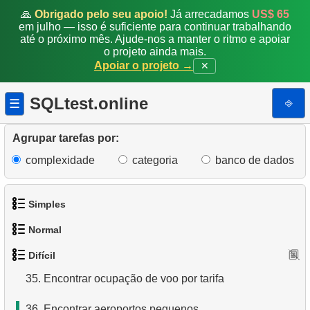
JSON
🙏
Obrigado pelo seu apoio!
Já arrecadamos
US$ 65
em julho — isso é suficiente para continuar trabalhando
27.
Gerar fatura mensal
até o próximo mês. Ajude-nos a manter o ritmo e apoiar
o projeto ainda mais.
28.
Problema de Lacunas e Ilhas
Apoiar o projeto →
✕
29.
Encontrar clientes que viram os mesmos filmes
SQLtest.online
⎆
☰
30.
Obter uma lista de aeroportos sem conexões diretas
Agrupar tarefas por:
31.
Classificar aeroportos
complexidade
categoria
banco de dados
32.
Encontrar uma lista de opções de voo
Simples
33.
Relatório de locação
Normal
1.
Obtenha os atores
34.
Encontrar ocupação média de voos
Difícil
1.
Encontre endereços usando subconsulta
2.
Lista de idiomas
35.
Encontrar ocupação de voo por tarifa
2.
Encontre endereços usando JOIN
3.
Obtenha a lista de nomes de atores
36.
Encontrar aeroportos pequenos