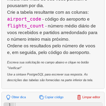
4.
Identificar Edifícios Não-Laboratório
24.
Encontre clientes ativos
pousaram por dia.
22.
Clientes com discos alugados não devolvidos
Crie a tabela resultante com as colunas:
5.
Departamentos Mais Antigos
25.
Encontre filmes com o maior custo de substituição
airport_code
- código do aeroporto e
23.
Encontre o aluguel médio diário de filmes
6.
Projetos Financiados pela NASA
26.
Obtenha a lista de clientes
flights_count
- número médio diário de
24.
Calcule a renda diária para o mês
voos recebidos e partidos arredondado para
7.
Resumo de Aluguel de Clientes
27.
Avaliações de Filmes Únicas
o número inteiro mais próximo.
25.
Gere a tabela de datas
8.
Preferências dos Clientes por Lojas
28.
Lista de filmes restritos
Ordene os resultados pelo número de voos
26.
Calcule o número de dias de folga em um mês
9.
Distribuição de Preferências dos Clientes
29.
Obtenha a lista de filmes restritos
27.
O custo médio de aluguel de um filme por categoria
Escreva sua solicitação no campo abaixo e clique no botão
10.
Popularidade das Categorias de Filmes por País
30.
Criar novo registro de endereço
"Verificar!"
28.
Duração média de aluguel de filmes para cada
Use a sintaxe PostgreSQL para escrever sua resposta. As
31.
Atualizar o código postal
cliente
descrições das tabelas são fornecidas na parte inferior da tela.
32.
Remover registros de clientes
29.
Encontre comédias longas
33.
Endereços sem Código Postal
30.
Encontre a distribuição da atividade do cliente
Obter dica
Copiar código
Limpar editor
1