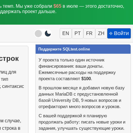
ть темп. Мы уже собрали
$65
в июле — этого достаточно,
оддержать проект дальше.
⎆ Войти
EN
PT
FR
ZH
Поддержите SQLtest.online
строк
У проекта только один источник
финансирования: ваши донаты.
лиц для
Ежемесячные расходы на поддержку
проекта составляют
$100
.
 тип
, синтаксис
В прошлом месяце я добавил новую базу
данных MariaDB с предустановленной
базой University DB, 9 новых вопросов и
отрефакторил много вопросов и уроков.
С вашей поддержкой я планирую
ом случае,
продолжать работу: писать новые уроки и
 строка в
задания, улучшать существующие уроки.