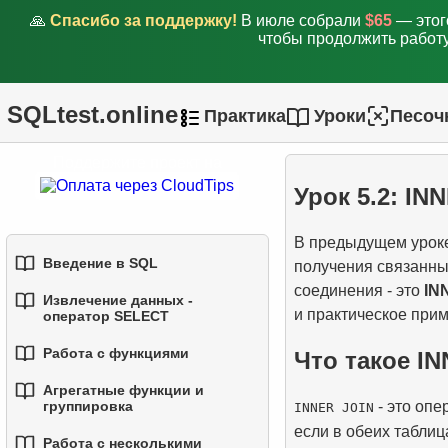
🙏
Спасибо за поддержку!
В июле собрали
$65
— этог
чтобы продолжить работу
SQLtest.online
Практика
Уроки
Песоч
Поддержите проект на
Урок 5.2: I
В предыдущем уроке
Введение в SQL
получения связанны
соединения - это
IN
Извлечение данных -
1.
Введение в базы данных
и практическое при
оператор SELECT
2.
Типы баз данных
Работа с функциями
Что такое I
1.
Выборка данных из
таблицы
Агрегатные функции и
3.
Концепции реляционных
1.
Встроенные функции SQL
- это опе
группировка
INNER JOIN
баз данных
1.
Основы соединений
2.
Фильтрация данных
если в обеих таблиц
2.
Основные строковые
Работа с несколькими
(JOIN) в SQL