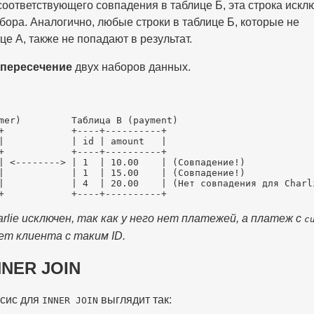
соответствующего совпадения в таблице Б, эта строка искл
ора. Аналогично, любые строки в таблице Б, которые не
це А, также не попадают в результат.
пересечение
двух наборов данных.
mer)         Таблица B (payment)

+            +----+----------+

|            | id | amount   |

+            +----+----------+

| <--------> | 1  | 10.00    | (Совпадение!)

|            | 1  | 15.00    | (Совпадение!)

|            | 4  | 20.00    | (Нет совпадения для Charli
rlie исключен, так как у него нет платежей, а платеж с
c
нет клиента с таким ID.
NNER JOIN
сис для
выглядит так:
INNER JOIN