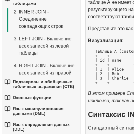
1.
Базовые агрегатные
таблице А не имеет 
4.
Базовые типы данных
таблицами
функции
3.
Объединение нескольких
функции
результирующего наб
2.
INNER JOIN -
условий
5.
Понимание значений
соответствуют табли
3.
Основные
Соединение
2.
Группировка данных
NULL в SQL
математические функции
4.
Псевдонимы столбцов
совпадающих строк
Представьте это как
3.
Фильтрация
6.
Обзор SQL
4.
Функции даты и времени
5.
Сортировка результатов
3.
LEFT JOIN - Включение
агрегированных данных
Визуализация:
всех записей из левой
5.
Условный оператор
6.
Ограничение результатов
   Таблица A (custo
4.
Условная агрегация
таблицы
   +----+----------
с помощью LIMIT и
   | id | name     
   +----+----------
5.
OFFSET
Продвинутая агрегация
4.
RIGHT JOIN - Включение
   | 1  | Alice    
всех записей из правой
   | 2  | Bob      
7.
Все вместе: WHERE,
   | 3  | Charlie  
таблицы
Подзапросы и обобщенные
ORDER BY и LIMIT
табличные выражения (CTE)
5.
FULL OUTER JOIN -
В этом примере Cha
Оконные функции
Объединение всех
1.
Введение в подзапросы
исключен, так как 
данных из обеих таблиц
Язык манипулирования
1.
Оконные функции
2.
Подзапросы в
Синтаксис I
данными (DML)
6.
CROSS JOIN - Декартово
предложении WHERE
2.
Использование
Язык определения данных
произведение
1.
Оператор INSERT INTO
Стандартный синтак
(DDL)
ROW_NUMBER, RANK,
3.
Коррелированные