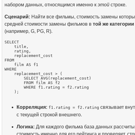
набором данных, относящимся именно к
этой
строке.
Сценарий:
Найти все фильмы, стоимость замены котор
средней стоимости замены фильмов в
той же категории
(например, G, PG, R).
SELECT

    title,

    rating,

    replacement_cost

FROM

    film AS f1

WHERE

    replacement_cost > (

        SELECT AVG(replacement_cost)

        FROM film AS f2

        WHERE f1.rating = f2.rating

Корреляция:
связывает внут
f1.rating = f2.rating
с текущей строкой внешнего.
Логика:
Для каждого фильма база данных рассчит
стоимость именно для его рейтинга и проверяет, ст