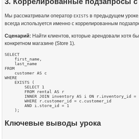
3. Коррелированные подзапросы с
Мы рассматривали оператор
в предыдущем уроке
EXISTS
всегда используется именно с коррелированным подзапр
Сценарий:
Найти клиентов, которые арендовали хотя бы
конкретном магазине (Store 1).
SELECT

    first_name,

    last_name

FROM

    customer AS c

WHERE

    EXISTS (

        SELECT 1

        FROM rental AS r

        INNER JOIN inventory AS i ON r.inventory_id = 
        WHERE r.customer_id = c.customer_id

        AND i.store_id = 1

Ключевые выводы урока