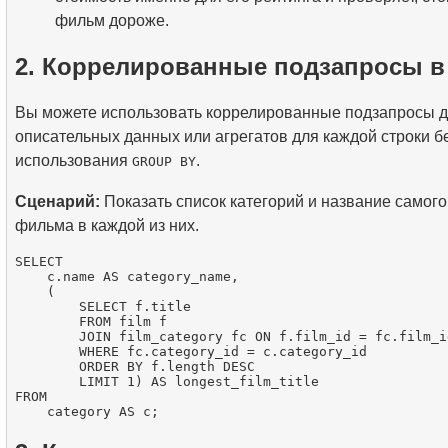
фильм дороже.
2. Коррелированные подзапросы 
Вы можете использовать коррелированные подзапросы д
описательных данных или агрегатов для каждой строки б
использования
.
GROUP BY
Сценарий:
Показать список категорий и название самого
фильма в каждой из них.
SELECT

    c.name AS category_name,

    (

        SELECT f.title

        FROM film f

        JOIN film_category fc ON f.film_id = fc.film_id
        WHERE fc.category_id = c.category_id

        ORDER BY f.length DESC

        LIMIT 1) AS longest_film_title

FROM
