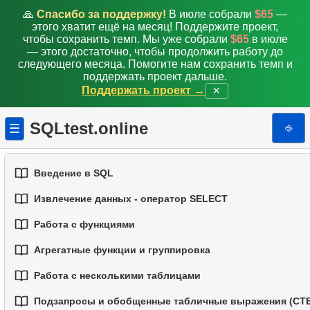
🙏
Спасибо за поддержку!
В июле собрали
$65
—
этого хватит ещё на месяц! Поддержите проект,
чтобы сохранить темп. Мы уже собрали
$65
в июле
— этого достаточно, чтобы продолжить работу до
следующего месяца. Помогите нам сохранить темп и
поддержать проект дальше.
Поддержать проект →
✕
SQLtest.online
⎆
☰
Введение в SQL
Извлечение данных - оператор SELECT
1.
Введение в базы данных
Работа с функциями
1.
Выборка данных из таблицы
2.
Типы баз данных
Агрегатные функции и группировка
1.
Встроенные функции SQL
2.
Фильтрация данных
3.
Концепции реляционных баз данных
Работа с несколькими таблицами
1.
Базовые агрегатные функции
2.
Основные строковые функции
3.
Объединение нескольких условий
4.
Базовые типы данных
Подзапросы и обобщенные табличные выражения (CTE
1.
Основы соединений (JOIN) в SQL
2.
Группировка данных