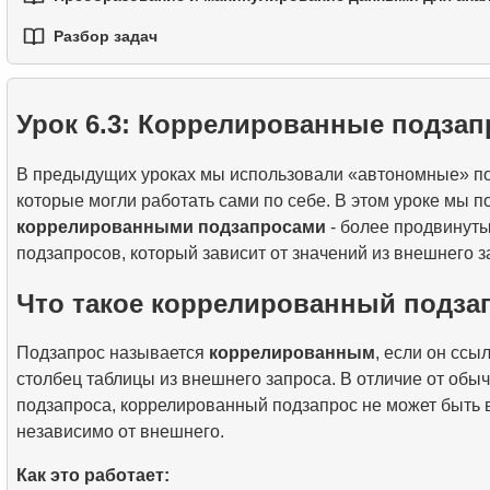
1.
Лучшие практики читаемости и поддержки кода
2.
Операторы TRUNCATE и DROP TABLE
3.
Оператор DELETE
4.
Функции LAG, LEAD, FIRST_VALUE и LAST_VALU
Разбор задач
1.
Практическая обработка строк в SQL
2.
Написание эффективных SQL-запросов
3.
Временные таблицы
1.
Самый быстрый вариант перелета
2.
Практическое использование функций даты и вре
3.
Понимание методов оптимизации запросов
4.
Представления (VIEW)
анализа данных
Урок 6.3: Коррелированные подза
2.
Рассчитать среднюю заполняемость рейсов
5.
Как работает B-tree индекс
В предыдущих уроках мы использовали «автономные» п
3.
Карта мест в самолете
4.
Введение в SQL-индексы
которые могли работать сами по себе. В этом уроке мы п
коррелированными подзапросами
- более продвинут
подзапросов, который зависит от значений из внешнего з
Что такое коррелированный подза
Подзапрос называется
коррелированным
, если он ссы
столбец таблицы из внешнего запроса. В отличие от обы
подзапроса, коррелированный подзапрос не может быть
независимо от внешнего.
Как это работает: