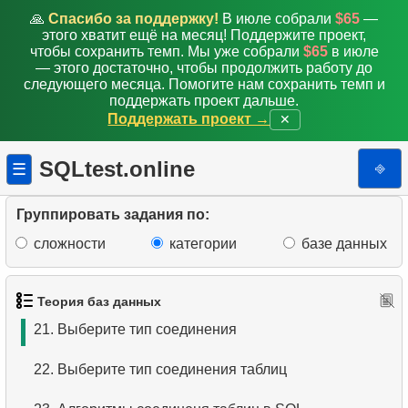
13.
Подходит ли данный индекс?
🙏
Спасибо за поддержку!
В июле собрали
$65
—
этого хватит ещё на месяц! Поддержите проект,
14.
Подходит ли индекс для запросов?
чтобы сохранить темп. Мы уже собрали
$65
в июле
— этого достаточно, чтобы продолжить работу до
следующего месяца. Помогите нам сохранить темп и
15.
Что такое покрывающий индекс?
поддержать проект дальше.
Поддержать проект →
✕
16.
Использование покрывающего индекса
SQLtest.online
⎆
☰
17.
Что такое ограничение (constraint) ?
18.
Типы ограничений в SQL
Группировать задания по:
сложности
категории
базе данных
19.
Что такое первичный ключ?
20.
Типы соединений таблиц в SQL
Теория баз данных
21.
Выберите тип соединения
22.
Выберите тип соединения таблиц