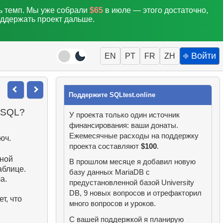
ть темп. Мы уже собрали
$65
в июле — этого достаточно,
оддержать проект дальше.
⎆ Войти
EN
PT
FR
ZH
Поддержите SQLtest.online
 SQL?
У проекта только один источник
финансирования: ваши донаты.
Ежемесячные расходы на поддержку
юч.
проекта составляют
$100
.
нной
В прошлом месяце я добавил новую
аблице.
базу данных MariaDB с
а.
предустановленной базой University
DB, 9 новых вопросов и отрефакторил
т, что
много вопросов и уроков.
С вашей поддержкой я планирую