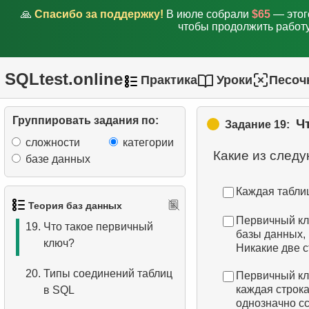
14.
Подходит ли индекс для
🙏
Спасибо за поддержку!
В июле собрали
$65
— этог
запросов?
чтобы продолжить работу
15.
Что такое покрывающий
индекс?
SQLtest.online
Практика
Уроки
Песоч
16.
Использование
покрывающего индекса
Группировать задания по:
Ч
Задание 19:
сложности
категории
17.
Что такое ограничение
Какие из след
базе данных
(constraint) ?
Каждая табли
18.
Типы ограничений в SQL
Теория баз данных
Первичный клю
19.
Что такое первичный
базы данных, 
ключ?
Никакие две с
20.
Типы соединений таблиц
Первичный клю
каждая строка
в SQL
однозначно сс