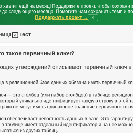
о хватит ещё на месяц! Поддержите проект, чтобы сохрани
 до следующего месяца. Помогите нам сохранить темп и п
Поддержать проект →
✕
ница
Тест
то такое первичный ключ?
ующих утверждений описывают первичный ключ в
ца в реляционной базе данных обязана иметь первичный кл
ч — это столбец (или набор столбцов) в таблице реляцио
который уникально идентифицирует каждую строку в этой т
троки не могут иметь одинаковое значение первичного ключ
ч обеспечивает целостность данных в базе. Это гарантируе
 в таблице имеет отдельный идентификатор и на нее можно
ылаться из других таблиц.