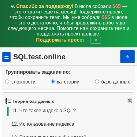
🙏
Спасибо за поддержку!
В июле собрали
$65
—
4.
Как хранятся данные в реляционной базе
этого хватит ещё на месяц! Поддержите проект,
данных?
чтобы сохранить темп. Мы уже собрали
$65
в июле
— этого достаточно, чтобы продолжить работу до
следующего месяца. Помогите нам сохранить темп и
5.
Что такое ACID?
поддержать проект дальше.
Поддержать проект →
✕
6.
Что такое SQL?
SQLtest.online
⎆
☰
7.
Подмножество языка SQL?
8.
Что такое команды DDL?
Группировать задания по:
сложности
категории
базе данных
9.
Что такое команды DQL?
10.
Что такое команды DML?
Теория баз данных
11.
Что такое индекс в SQL?
12.
Использование индекса