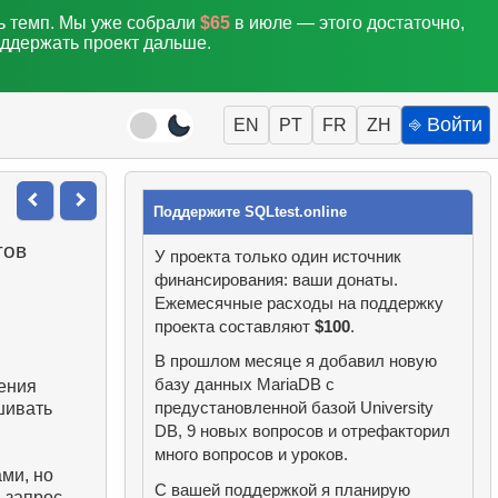
ть темп. Мы уже собрали
$65
в июле — этого достаточно,
оддержать проект дальше.
⎆ Войти
EN
PT
FR
ZH
Поддержите SQLtest.online
тов
У проекта только один источник
финансирования: ваши донаты.
Ежемесячные расходы на поддержку
проекта составляют
$100
.
В прошлом месяце я добавил новую
базу данных MariaDB с
ения
шивать
предустановленной базой University
DB, 9 новых вопросов и отрефакторил
много вопросов и уроков.
ми, но
С вашей поддержкой я планирую
 запрос,