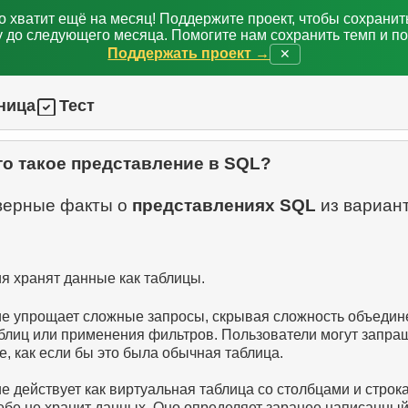
о хватит ещё на месяц! Поддержите проект, чтобы сохрани
 до следующего месяца. Помогите нам сохранить темп и п
Поддержать проект →
✕
ница
Тест
то такое представление в SQL?
верные факты о
представлениях SQL
из вариан
я хранят данные как таблицы.
е упрощает сложные запросы, скрывая сложность объедин
аблиц или применения фильтров. Пользователи могут запра
, как если бы это была обычная таблица.
 действует как виртуальная таблица со столбцами и строка
ебе не хранит данных. Оно определяет заранее написанный