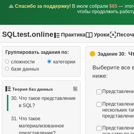
SQL
🙏
Спасибо за поддержку!
В июле собрали
$65
— этог
чтобы продолжить работу
26.
Разница между UNION и
UNION ALL
SQLtest.online
Практика
Уроки
Песоч
27.
Как найти общие строки в
SQL?
Группировать задания по:
Ч
Задание 30:
28.
Какие типы отношений
сложности
категории
существуют в SQL?
Выберите все 
базе данных
29.
Определить тип
отношения
Теория баз данных
Представлени
30.
Что такое представление
Представлени
в SQL?
нескольких т
представление
31.
Что такое
материализованное
Представление
представление?
оно само по с