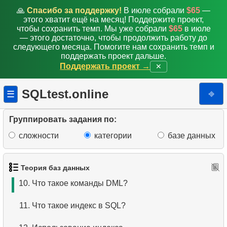
🙏
Спасибо за поддержку!
В июле собрали
$65
—
3.
Что такое RDBMS?
этого хватит ещё на месяц! Поддержите проект,
чтобы сохранить темп. Мы уже собрали
$65
в июле
4.
Как хранятся данные в реляционной базе
— этого достаточно, чтобы продолжить работу до
следующего месяца. Помогите нам сохранить темп и
данных?
поддержать проект дальше.
Поддержать проект →
✕
5.
Что такое ACID?
SQLtest.online
⎆
☰
6.
Что такое SQL?
7.
Подмножество языка SQL?
Группировать задания по:
сложности
категории
базе данных
8.
Что такое команды DDL?
9.
Что такое команды DQL?
Теория баз данных
10.
Что такое команды DML?
11.
Что такое индекс в SQL?