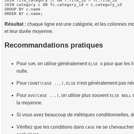
JOIN film_category fc ON f.film_id = fc.film_id

JOIN category c ON fc.category_id = c.category_id

GROUP BY c.name

Résultat :
chaque ligne est une catégorie, et les colonnes mo
et leur durée moyenne.
Recommandations pratiques
Pour
, on utilise généralement
pour que les l
SUM
ELSE 0
nulle.
Pour
,
n'est généralement pas né
COUNT(CASE ...)
ELSE
Pour
, on utilise plus souvent
o
AVG(CASE ...)
ELSE NULL
la moyenne.
Si vous avez beaucoup de métriques conditionnelles, do
Vérifiez que les conditions dans
ne se chevauchent
CASE