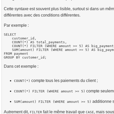
Cette syntaxe est souvent plus lisible, surtout si dans un mê
différentes avec des conditions différentes.
Par exemple :
SELECT

    customer_id,

    COUNT(*) AS total_payments,

    COUNT(*) FILTER (WHERE amount >= 5) AS big_payment
    SUM(amount) FILTER (WHERE amount >= 5) AS big_paym
FROM payment

Dans cet exemple :
compte tous les paiements du client ;
COUNT(*)
compte seulemen
COUNT(*) FILTER (WHERE amount >= 5)
additionne 
SUM(amount) FILTER (WHERE amount >= 5)
Autrement dit,
fait le même travail que
, mais sou
FILTER
CASE