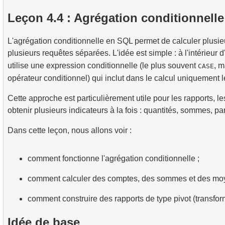
2.
Utilisation pratique des fonctions de date et d'heure 
3.
Comprendre les methodes d'optimisation des requete
4.
Vues (VIEW)
Leçon 4.4 : Agrégation conditionnelle
8.
Scénarios et techniques pratiques de JOIN
2.
Calculer le taux d'occupation moyen des vols
5.
Introduction aux index SQL
9.
Algorithmes de jointure
L'agrégation conditionnelle en SQL permet de calculer plusi
3.
Carte des sièges d'avion
4.
Comment fonctionnent les index B-tree
plusieurs requêtes séparées. L'idée est simple : à l'intérieur d
10.
Opérations sur les ensembles de données
utilise une expression conditionnelle (le plus souvent
, m
CASE
opérateur conditionnel) qui inclut dans le calcul uniquement l
Cette approche est particulièrement utile pour les rapports, le
obtenir plusieurs indicateurs à la fois : quantités, sommes, parts
Dans cette leçon, nous allons voir :
comment fonctionne l'agrégation conditionnelle ;
comment calculer des comptes, des sommes et des moy
comment construire des rapports de type pivot (transfo
Idée de base