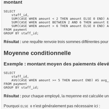
montant
SELECT

    staff_id,

    SUM(CASE WHEN amount < 2 THEN amount ELSE 0 END) A
    SUM(CASE WHEN amount BETWEEN 2 AND 6 THEN amount E
    SUM(CASE WHEN amount > 6 THEN amount ELSE 0 END) A
FROM payment

Résultat :
une requête renvoie trois sommes différentes pou
Moyenne conditionnelle
Exemple : montant moyen des paiements élev
SELECT

    staff_id,

    AVG(CASE WHEN amount >= 5 THEN amount END) AS avg_
FROM payment

Résultat :
pour chaque employé, la moyenne est calculée un
Pourquoi
n'est généralement pas nécessaire ici :
ELSE 0