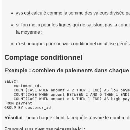
est calculé comme la somme des valeurs divisée pa
AVG
si l'on met
pour les lignes qui ne satisfont pas la condi
0
la moyenne ;
c'est pourquoi pour un
conditionnel on utilise géné
AVG
Comptage conditionnel
Exemple : combien de paiements dans chaque
SELECT

    customer_id,

    COUNT(CASE WHEN amount < 2 THEN 1 END) AS low_payme
    COUNT(CASE WHEN amount BETWEEN 2 AND 6 THEN 1 END)
    COUNT(CASE WHEN amount > 6 THEN 1 END) AS high_paym
FROM payment

Résultat :
pour chaque client, la requête renvoie le nombre d
Pourquoi
n'est pas nécessaire ici :
ELSE