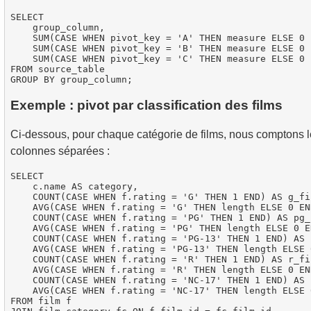
SELECT

    group_column,

    SUM(CASE WHEN pivot_key = 'A' THEN measure ELSE 0 
    SUM(CASE WHEN pivot_key = 'B' THEN measure ELSE 0 
    SUM(CASE WHEN pivot_key = 'C' THEN measure ELSE 0 
FROM source_table

Exemple : pivot par classification des films
Ci-dessous, pour chaque catégorie de films, nous comptons le
colonnes séparées :
SELECT

    c.name AS category,

    COUNT(CASE WHEN f.rating = 'G' THEN 1 END) AS g_fi
    AVG(CASE WHEN f.rating = 'G' THEN length ELSE 0 EN
    COUNT(CASE WHEN f.rating = 'PG' THEN 1 END) AS pg_
    AVG(CASE WHEN f.rating = 'PG' THEN length ELSE 0 E
    COUNT(CASE WHEN f.rating = 'PG-13' THEN 1 END) AS 
    AVG(CASE WHEN f.rating = 'PG-13' THEN length ELSE 
    COUNT(CASE WHEN f.rating = 'R' THEN 1 END) AS r_fi
    AVG(CASE WHEN f.rating = 'R' THEN length ELSE 0 EN
    COUNT(CASE WHEN f.rating = 'NC-17' THEN 1 END) AS 
    AVG(CASE WHEN f.rating = 'NC-17' THEN length ELSE 
FROM film f
