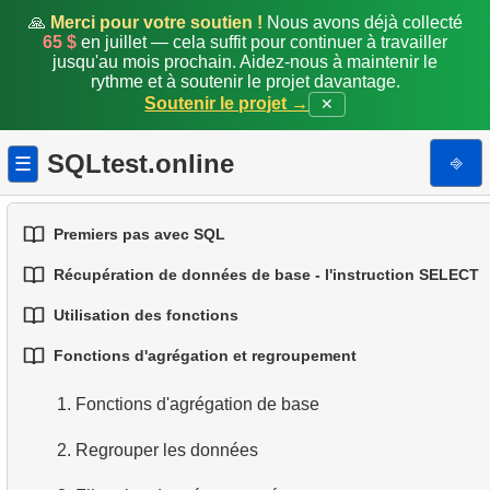
🙏
Merci pour votre soutien !
Nous avons déjà collecté
65 $
en juillet — cela suffit pour continuer à travailler
jusqu'au mois prochain. Aidez-nous à maintenir le
rythme et à soutenir le projet davantage.
Soutenir le projet →
✕
SQLtest.online
⎆
☰
Premiers pas avec SQL
Récupération de données de base - l'instruction SELECT
1.
Introduction aux bases de données
Utilisation des fonctions
1.
Sélectionner des données d'une table
2.
Types de bases de données
Fonctions d'agrégation et regroupement
1.
Fonctions SQL intégrées
2.
Filtrage des données
3.
Concepts des bases relationnelles
1.
Fonctions d'agrégation de base
2.
Fonctions de chaîne courantes
3.
Combiner plusieurs conditions
4.
Types de données de base
2.
Regrouper les données
3.
Fonctions mathématiques courantes
4.
Alias de colonnes
5.
Comprendre les valeurs NULL en SQL