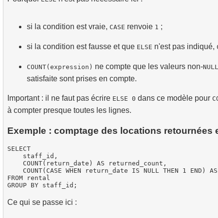
si la condition est vraie,
renvoie
;
CASE
1
si la condition est fausse et que
n'est pas indiqué,
ELSE
ne compte que les valeurs non-
COUNT(expression)
NUL
satisfaite sont prises en compte.
Important : il ne faut pas écrire
dans ce modèle pour
ELSE 0
C
à compter presque toutes les lignes.
Exemple : comptage des locations retournées 
SELECT

    staff_id,

    COUNT(return_date) AS returned_count,

    COUNT(CASE WHEN return_date IS NULL THEN 1 END) AS
FROM rental

Ce qui se passe ici :