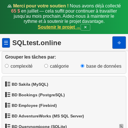
🙏
Merci pour votre soutien !
Nous avons déjà collecté
5.
Manchots légers
65 $
en juillet — cela suffit pour continuer à travailler
jusqu'au mois prochain. Aidez-nous à maintenir le
rythme et à soutenir le projet davantage.
6.
Liste des manchots
Soutenir le projet →
✕
7.
Répartition des manchots par îles
SQLtest.online
⎆
☰
8.
Distribution de la population (Pivot)
Grouper les tâches par:
9.
Trouver les petits manchots
complexité
catégorie
base de données
10.
Trouver les espèces de petits manchots
BD Sakila (MySQL)
11.
Manchots au bec de taille moyenne
BD Bookings (PostgreSQL)
12.
Manchots au petit bec
1.
Obtenir les acteurs
BD Employee (Firebird)
1.
Données des aéroports
13.
Manchots à faible masse corporelle
2.
Obtenir la liste des noms d'acteurs
BD AdventureWorks (MS SQL Server)
1.
Afficher les départements
2.
Liste des aéroports par ville
14.
Recherche par motif
3.
Liste de films triée
BD Querynomicone (SQLite)