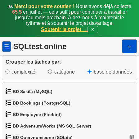
🙏
Merci pour votre soutien !
Nous avons déjà collecté
15.
Rapport longueur de nageoire / masse corporelle
65 $
en juillet — cela suffit pour continuer à travailler
jusqu'au mois prochain. Aidez-nous à maintenir le
16.
Manchots dont le sexe est inconnu
rythme et à soutenir le projet davantage.
Soutenir le projet →
✕
17.
Manchots lourds
SQLtest.online
⎆
☰
18.
Manchots avec données manquantes
Grouper les tâches par:
19.
Manchots et îles
complexité
catégorie
base de données
20.
Compter les manchots
21.
Île avec la masse totale de manchots minimale
BD Sakila (MySQL)
BD Bookings (PostgreSQL)
22.
L'île la plus peuplée
1.
Obtenir les acteurs
BD Employee (Firebird)
23.
Répartition des manchots
1.
Données des aéroports
2.
Obtenir la liste des noms d'acteurs
BD AdventureWorks (MS SQL Server)
1.
Afficher les départements
24.
Table des statistiques des manchots
2.
Liste des aéroports par ville
3.
Liste de films triée
BD Querynomicone (SQLite)