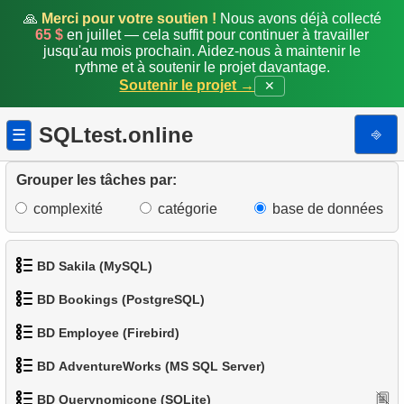
🙏
Merci pour votre soutien !
Nous avons déjà collecté
2.
Noms du personnel
65 $
en juillet — cela suffit pour continuer à travailler
jusqu'au mois prochain. Aidez-nous à maintenir le
rythme et à soutenir le projet davantage.
3.
Trier les manchots
Soutenir le projet →
✕
4.
Espèces de manchots
SQLtest.online
⎆
☰
5.
Manchots légers
Grouper les tâches par:
6.
Liste des manchots
complexité
catégorie
base de données
7.
Répartition des manchots par îles
BD Sakila (MySQL)
8.
Distribution de la population (Pivot)
BD Bookings (PostgreSQL)
9.
Trouver les petits manchots
1.
Obtenir les acteurs
BD Employee (Firebird)
1.
Données des aéroports
10.
Trouver les espèces de petits manchots
2.
Obtenir la liste des noms d'acteurs
BD AdventureWorks (MS SQL Server)
1.
Afficher les départements
2.
Liste des aéroports par ville
11.
Manchots au bec de taille moyenne
3.
Liste de films triée
BD Querynomicone (SQLite)