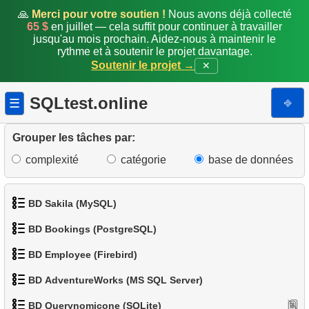
🙏
Merci pour votre soutien !
Nous avons déjà collecté
65 $
en juillet — cela suffit pour continuer à travailler
jusqu'au mois prochain. Aidez-nous à maintenir le
rythme et à soutenir le projet davantage.
Soutenir le projet →
✕
SQLtest.online
⎆
☰
Grouper les tâches par:
complexité
catégorie
base de données
BD Sakila (MySQL)
BD Bookings (PostgreSQL)
1.
Obtenir les acteurs
BD Employee (Firebird)
1.
Données des aéroports
2.
Obtenir la liste des noms d'acteurs
BD AdventureWorks (MS SQL Server)
1.
Afficher les départements
2.
Liste des aéroports par ville
1.
Récupérer tous les départements
3.
Liste de films triée
BD Querynomicone (SQLite)