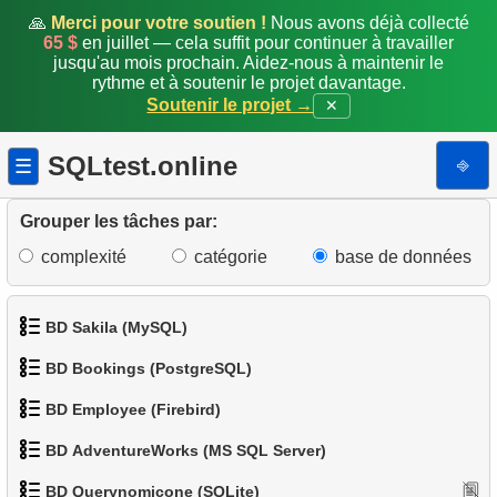
🙏
Merci pour votre soutien !
Nous avons déjà collecté
65 $
en juillet — cela suffit pour continuer à travailler
jusqu'au mois prochain. Aidez-nous à maintenir le
rythme et à soutenir le projet davantage.
Soutenir le projet →
✕
SQLtest.online
⎆
☰
Grouper les tâches par:
complexité
catégorie
base de données
BD Sakila (MySQL)
1.
Récupérer tous les départements
BD Bookings (PostgreSQL)
2.
Noms du personnel
1.
Obtenir les acteurs
BD Employee (Firebird)
1.
Données des aéroports
3.
Trier les manchots
2.
Obtenir la liste des noms d'acteurs
BD AdventureWorks (MS SQL Server)
1.
Afficher les départements
2.
Liste des aéroports par ville
4.
Espèces de manchots
3.
Liste de films triée
BD Querynomicone (SQLite)