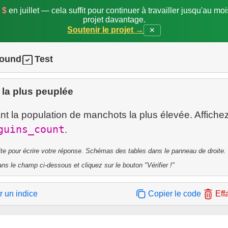
 $
en juillet — cela suffit pour continuer à travailler jusqu'au mo
projet davantage.
Soutenir le projet →
✕
round
Test
e la plus peuplée
ant la population de manchots la plus élevée. Affiche
guins_count
ite pour écrire votre réponse. Schémas des tables dans le panneau de droite.
ns le champ ci-dessous et cliquez sur le bouton "Vérifier !"
r un indice
Copier le code
Eff