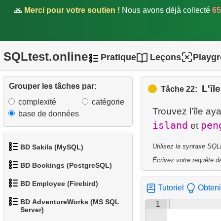
14.
Recherche par motif
🙏
Merci pour votre soutien !
Nous avons déjà collecté
65
15.
Rapport longueur de
nageoire / masse
SQLtest.online
corporelle
Pratique
Leçons
Playg
16.
Manchots dont le sexe est
Grouper les tâches par:
L'îl
inconnu
Tâche 22:
complexité
catégorie
Trouvez l'île ay
17.
Manchots lourds
base de données
island
pen
et
18.
Manchots avec données
manquantes
Utilisez la syntaxe SQL
BD Sakila (MySQL)
Écrivez votre requête da
BD Bookings (PostgreSQL)
19.
Manchots et îles
1.
Obtenir les acteurs
BD Employee (Firebird)
20.
Compter les manchots
Tutoriel
Obteni
1.
Données des aéroports
2.
Obtenir la liste des noms
BD AdventureWorks (MS SQL
1
d'acteurs
1.
Afficher les départements
21.
Île avec la masse totale de
Server)
2.
Liste des aéroports par ville