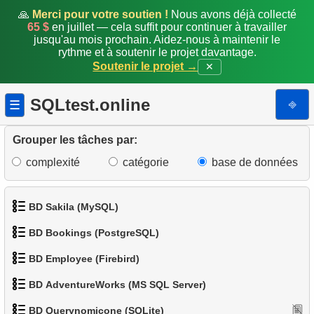
🙏
Merci pour votre soutien !
Nous avons déjà collecté
15.
Rapport longueur de nageoire / masse corporelle
65 $
en juillet — cela suffit pour continuer à travailler
jusqu'au mois prochain. Aidez-nous à maintenir le
16.
Manchots dont le sexe est inconnu
rythme et à soutenir le projet davantage.
Soutenir le projet →
✕
17.
Manchots lourds
SQLtest.online
⎆
☰
18.
Manchots avec données manquantes
Grouper les tâches par:
19.
Manchots et îles
complexité
catégorie
base de données
20.
Compter les manchots
21.
Île avec la masse totale de manchots minimale
BD Sakila (MySQL)
BD Bookings (PostgreSQL)
22.
L'île la plus peuplée
1.
Obtenir les acteurs
BD Employee (Firebird)
23.
Répartition des manchots
1.
Données des aéroports
2.
Obtenir la liste des noms d'acteurs
BD AdventureWorks (MS SQL Server)
1.
Afficher les départements
24.
Table des statistiques des manchots
2.
Liste des aéroports par ville
3.
Liste de films triée
BD Querynomicone (SQLite)