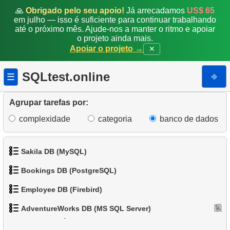
9.
Obter lista de clientes únicos
🙏
Obrigado pelo seu apoio!
Já arrecadamos
US$ 65
em julho — isso é suficiente para continuar trabalhando
até o próximo mês. Ajude-nos a manter o ritmo e apoiar
10.
Emails Duplicados
o projeto ainda mais.
Apoiar o projeto →
✕
11.
Obter contagens de cores de categoria de produto
SQLtest.online
⎆
☰
12.
Estados com maior população
13.
Lista de subcategorias
Agrupar tarefas por:
complexidade
categoria
banco de dados
14.
Lista de categorias
15.
Lista de categorias raiz
Sakila DB (MySQL)
16.
Contagem de subcategorias
Bookings DB (PostgreSQL)
1.
Obtenha os atores
Employee DB (Firebird)
17.
Catálogo de Produtos
1.
Obter dados de aeroportos
2.
Obtenha a lista de nomes de atores
AdventureWorks DB (MS SQL Server)
18.
Distribuição de produtos por categoria
1.
Exibir departamentos
2.
Obter uma lista de aeroportos
3.
Lista de filmes ordenada