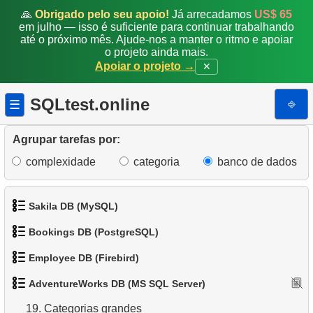
9.
Obter lista de clientes únicos
🙏
Obrigado pelo seu apoio!
Já arrecadamos
US$ 65
em julho — isso é suficiente para continuar trabalhando
10.
Emails Duplicados
até o próximo mês. Ajude-nos a manter o ritmo e apoiar
o projeto ainda mais.
11.
Obter contagens de cores de categoria de produto
Apoiar o projeto →
✕
12.
Estados com maior população
SQLtest.online
⎆
☰
13.
Lista de subcategorias
Agrupar tarefas por:
14.
Lista de categorias
complexidade
categoria
banco de dados
15.
Lista de categorias raiz
Sakila DB (MySQL)
16.
Contagem de subcategorias
Bookings DB (PostgreSQL)
1.
Obtenha os atores
17.
Catálogo de Produtos
Employee DB (Firebird)
1.
Obter dados de aeroportos
2.
Obtenha a lista de nomes de atores
18.
Distribuição de produtos por categoria
AdventureWorks DB (MS SQL Server)
1.
Exibir departamentos
2.
Obter uma lista de aeroportos
3.
Lista de filmes ordenada
19.
Categorias grandes