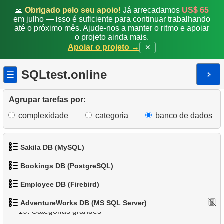
🙏
Obrigado pelo seu apoio!
Já arrecadamos
US$ 65
10.
Emails Duplicados
em julho — isso é suficiente para continuar trabalhando
até o próximo mês. Ajude-nos a manter o ritmo e apoiar
11.
Obter contagens de cores de categoria de produto
o projeto ainda mais.
Apoiar o projeto →
✕
12.
Estados com maior população
SQLtest.online
⎆
☰
13.
Lista de subcategorias
Agrupar tarefas por:
14.
Lista de categorias
complexidade
categoria
banco de dados
15.
Lista de categorias raiz
16.
Contagem de subcategorias
Sakila DB (MySQL)
Bookings DB (PostgreSQL)
17.
Catálogo de Produtos
1.
Obtenha os atores
Employee DB (Firebird)
18.
Distribuição de produtos por categoria
1.
Obter dados de aeroportos
2.
Obtenha a lista de nomes de atores
AdventureWorks DB (MS SQL Server)
1.
Exibir departamentos
19.
Categorias grandes
2.
Obter uma lista de aeroportos
3.
Lista de filmes ordenada