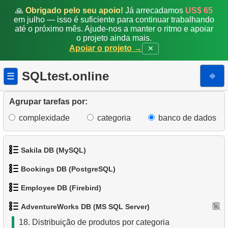
🙏
Obrigado pelo seu apoio!
Já arrecadamos
US$ 65
em julho — isso é suficiente para continuar trabalhando
9.
Obter lista de clientes únicos
até o próximo mês. Ajude-nos a manter o ritmo e apoiar
o projeto ainda mais.
10.
Emails Duplicados
Apoiar o projeto →
✕
11.
Obter contagens de cores de categoria de produto
SQLtest.online
⎆
☰
12.
Estados com maior população
Agrupar tarefas por:
13.
Lista de subcategorias
complexidade
categoria
banco de dados
14.
Lista de categorias
Sakila DB (MySQL)
15.
Lista de categorias raiz
Bookings DB (PostgreSQL)
1.
Obtenha os atores
16.
Contagem de subcategorias
Employee DB (Firebird)
1.
Obter dados de aeroportos
2.
Obtenha a lista de nomes de atores
17.
Catálogo de Produtos
AdventureWorks DB (MS SQL Server)
1.
Exibir departamentos
2.
Obter uma lista de aeroportos
3.
Lista de filmes ordenada
18.
Distribuição de produtos por categoria