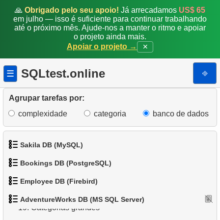
🙏
Obrigado pelo seu apoio!
Já arrecadamos
US$ 65
10.
Emails Duplicados
em julho — isso é suficiente para continuar trabalhando
até o próximo mês. Ajude-nos a manter o ritmo e apoiar
11.
Obter contagens de cores de categoria de produto
o projeto ainda mais.
Apoiar o projeto →
✕
12.
Estados com maior população
SQLtest.online
⎆
☰
13.
Lista de subcategorias
Agrupar tarefas por:
14.
Lista de categorias
complexidade
categoria
banco de dados
15.
Lista de categorias raiz
16.
Contagem de subcategorias
Sakila DB (MySQL)
Bookings DB (PostgreSQL)
17.
Catálogo de Produtos
1.
Obtenha os atores
Employee DB (Firebird)
18.
Distribuição de produtos por categoria
1.
Obter dados de aeroportos
2.
Obtenha a lista de nomes de atores
AdventureWorks DB (MS SQL Server)
1.
Exibir departamentos
19.
Categorias grandes
2.
Obter uma lista de aeroportos
3.
Lista de filmes ordenada