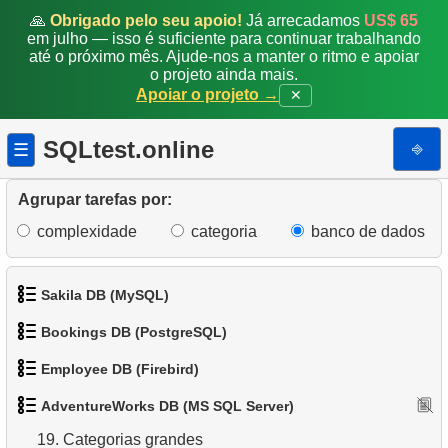
🙏
Obrigado pelo seu apoio!
Já arrecadamos
US$ 65
em julho — isso é suficiente para continuar trabalhando
10.
Emails Duplicados
até o próximo mês. Ajude-nos a manter o ritmo e apoiar
o projeto ainda mais.
11.
Obter contagens de cores de categoria de produto
Apoiar o projeto →
✕
12.
Estados com maior população
SQLtest.online
⎆
☰
13.
Lista de subcategorias
Agrupar tarefas por:
14.
Lista de categorias
complexidade
categoria
banco de dados
15.
Lista de categorias raiz
Sakila DB (MySQL)
16.
Contagem de subcategorias
Bookings DB (PostgreSQL)
1.
Obtenha os atores
17.
Catálogo de Produtos
Employee DB (Firebird)
1.
Obter dados de aeroportos
2.
Obtenha a lista de nomes de atores
18.
Distribuição de produtos por categoria
AdventureWorks DB (MS SQL Server)
1.
Exibir departamentos
2.
Obter uma lista de aeroportos
3.
Lista de filmes ordenada
19.
Categorias grandes