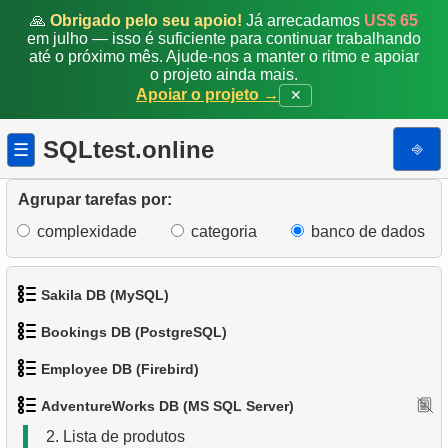
🙏
Obrigado pelo seu apoio!
Já arrecadamos
US$ 65
em julho — isso é suficiente para continuar trabalhando
até o próximo mês. Ajude-nos a manter o ritmo e apoiar
o projeto ainda mais.
Apoiar o projeto →
✕
SQLtest.online
⎆
☰
Agrupar tarefas por:
complexidade
categoria
banco de dados
Sakila DB (MySQL)
Bookings DB (PostgreSQL)
1.
Obtenha os atores
Employee DB (Firebird)
1.
Obter dados de aeroportos
2.
Obtenha a lista de nomes de atores
1.
Categorias de produtos
AdventureWorks DB (MS SQL Server)
1.
Exibir departamentos
2.
Obter uma lista de aeroportos
3.
Lista de filmes ordenada
2.
Lista de produtos