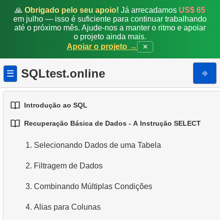
🙏
Obrigado pelo seu apoio!
Já arrecadamos
US$ 65
em julho — isso é suficiente para continuar trabalhando
até o próximo mês. Ajude-nos a manter o ritmo e apoiar
o projeto ainda mais.
Apoiar o projeto →
✕
SQLtest.online
⎆
☰
Introdução ao SQL
Recuperação Básica de Dados - A Instrução SELECT
1.
Introdução a Bases de Dados
1.
Selecionando Dados de uma Tabela
2.
Tipos de Bases de Dados
2.
Filtragem de Dados
3.
Conceitos de Bases de Dados Relacionais
3.
Combinando Múltiplas Condições
4.
Tipos de Dados Básicos
4.
Alias para Colunas
5.
Entendendo os Valores NULL no SQL