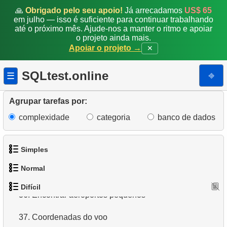
🙏
Obrigado pelo seu apoio!
Já arrecadamos
US$ 65
28.
Problema de Lacunas e Ilhas
em julho — isso é suficiente para continuar trabalhando
até o próximo mês. Ajude-nos a manter o ritmo e apoiar
o projeto ainda mais.
29.
Encontrar clientes que viram os mesmos filmes
Apoiar o projeto →
✕
30.
Obter uma lista de aeroportos sem conexões diretas
SQLtest.online
⎆
☰
31.
Classificar aeroportos
Agrupar tarefas por:
32.
Encontrar uma lista de opções de voo
complexidade
categoria
banco de dados
33.
Relatório de locação
Simples
34.
Encontrar ocupação média de voos
Normal
35.
Encontrar ocupação de voo por tarifa
1.
Obtenha os atores
Difícil
1.
Encontre endereços usando subconsulta
36.
Encontrar aeroportos pequenos
2.
Lista de idiomas
2.
Encontre endereços usando JOIN
37.
Coordenadas do voo
3.
Obtenha a lista de nomes de atores