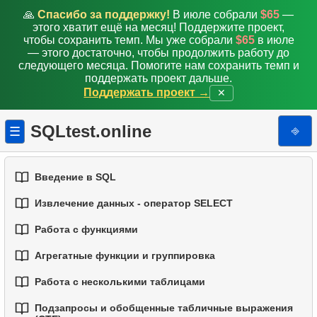
🙏
Спасибо за поддержку!
В июле собрали
$65
—
этого хватит ещё на месяц! Поддержите проект,
чтобы сохранить темп. Мы уже собрали
$65
в июле
— этого достаточно, чтобы продолжить работу до
следующего месяца. Помогите нам сохранить темп и
поддержать проект дальше.
Поддержать проект →
✕
SQLtest.online
⎆
☰
Введение в SQL
Извлечение данных - оператор SELECT
1.
Введение в базы данных
Работа с функциями
1.
Выборка данных из таблицы
2.
Типы баз данных
Агрегатные функции и группировка
1.
Встроенные функции SQL
2.
Фильтрация данных
3.
Концепции реляционных баз данных
Работа с несколькими таблицами
1.
Базовые агрегатные функции
2.
Основные строковые функции
3.
Объединение нескольких условий
4.
Базовые типы данных
Подзапросы и обобщенные табличные выражения
1.
Основы соединений (JOIN) в SQL
2.
Группировка данных