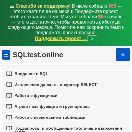
🙏
Спасибо за поддержку!
В июле собрали
$65
—
этого хватит ещё на месяц! Поддержите проект,
чтобы сохранить темп. Мы уже собрали
$65
в июле
— этого достаточно, чтобы продолжить работу до
следующего месяца. Помогите нам сохранить темп и
поддержать проект дальше.
Поддержать проект →
✕
SQLtest.online
⎆
☰
Введение в SQL
Извлечение данных - оператор SELECT
1.
Введение в базы данных
Работа с функциями
1.
Выборка данных из таблицы
2.
Типы баз данных
Агрегатные функции и группировка
1.
Встроенные функции SQL
2.
Фильтрация данных
3.
Концепции реляционных баз данных
Работа с несколькими таблицами
1.
Базовые агрегатные функции
2.
Основные строковые функции
3.
Объединение нескольких условий
4.
Базовые типы данных
Подзапросы и обобщенные табличные выражения
1.
Основы соединений (JOIN) в SQL
2.
Группировка данных