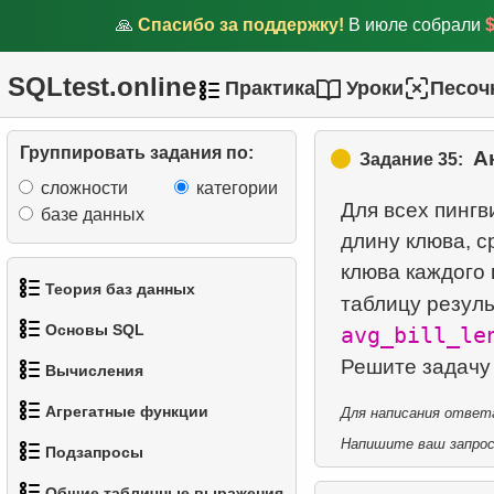
🙏
Спасибо за поддержку!
В июле собрали
27.
Задача об "Островах и
проливах"
SQLtest.online
Практика
Уроки
Песоч
28.
Клиенты с одинаковыми
просмотрами
Группировать задания по:
А
Задание 35:
29.
Пассажиры, не
сложности
категории
явившиеся на рейс
Для всех пингв
базе данных
длину клюва, с
30.
Средняя заполняемость
клюва каждого 
рейсов
Теория баз данных
таблицу резул
31.
Заполняемость рейсов по
Основы SQL
avg_bill_le
1.
Что такое база данных?
тарифу
Вычисления
1.
Получить список актёров
2.
Что такое DBMS?
32.
Медианная зарплата
Агрегатные функции
Для написания ответа
1.
Вычислить длину
2.
Отсортируйте пингвинов
3.
Что такое RDBMS?
Напишите ваш запрос 
33.
Найти медианную сумму
Подзапросы
окружности
1.
Средняя
заказа
3.
Адреса без почтового
4.
Как хранятся данные в
Общие табличные выражения