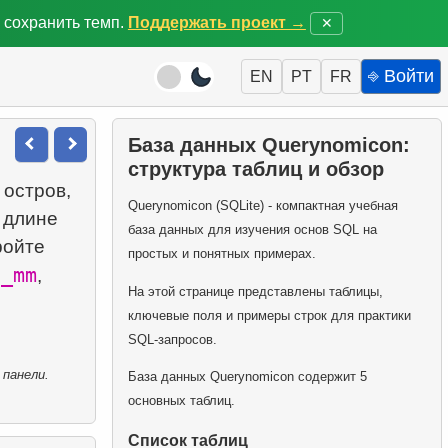
 сохранить темп.
Поддержать проект →
✕
⎆ Войти
EN
PT
FR
База данных Querynomicon:
структура таблиц и обзор
 остров,
Querynomicon (SQLite) - компактная учебная
 длине
база данных для изучения основ SQL на
ройте
простых и понятных примерах.
h_mm
,
На этой странице представлены таблицы,
ключевые поля и примеры строк для практики
SQL-запросов.
 панели.
База данных Querynomicon содержит 5
основных таблиц.
Список таблиц