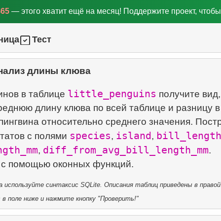
$65
— этого хватит ещё на месяц! Поддержите проект, чтобы
ница
Тест
нализ длины клюва
little_penguins
инов в таблице
получите вид,
реднюю длину клюва по всей таблице и разницу в
пингвина относительно среднего значения. Пост
species
island
bill_lengt
ьтатов с полями
,
,
ngth_mm
diff_from_avg_bill_length_mm
,
.
 используйте синтаксис SQLite. Описания таблиц приведены в правой
в поле ниже и нажмите кнопку "Проверить!"