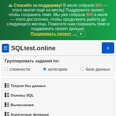
🙏
Спасибо за поддержку!
В июле собрали
$65
—
этого хватит ещё на месяц! Поддержите проект,
чтобы сохранить темп. Мы уже собрали
$65
в июле
— этого достаточно, чтобы продолжить работу до
следующего месяца. Помогите нам сохранить темп и
поддержать проект дальше.
Поддержать проект →
✕
SQLtest.online
⎆
☰
Группировать задания по:
сложности
категории
базе данных
Теория баз данных
Основы SQL
1.
Что такое база данных?
Вычисления
1.
Получить список актёров
2.
Что такое DBMS?
Агрегатные функции