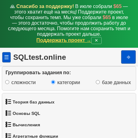
🙏
Спасибо за поддержку!
В июле собрали
$65
—
этого хватит ещё на месяц! Поддержите проект,
чтобы сохранить темп. Мы уже собрали
$65
в июле
— этого достаточно, чтобы продолжить работу до
следующего месяца. Помогите нам сохранить темп и
поддержать проект дальше.
Поддержать проект →
✕
1.
Среднее время активности клиента
2.
Средняя сумму выручки
SQLtest.online
⎆
☰
3.
Средняя выручка по пунктам аренды
Группировать задания по:
сложности
категории
базе данных
4.
Анализ платежей клиентов
5.
Анализ ежемесячных платежей
Теория баз данных
6.
Анализ ежемесячных платежей (2)
Основы SQL
1.
Что такое база данных?
7.
Рейтинг популярности фильмов
Вычисления
1.
Получить список актёров
2.
Что такое DBMS?
Агрегатные функции
8.
Количество дисков в прокате