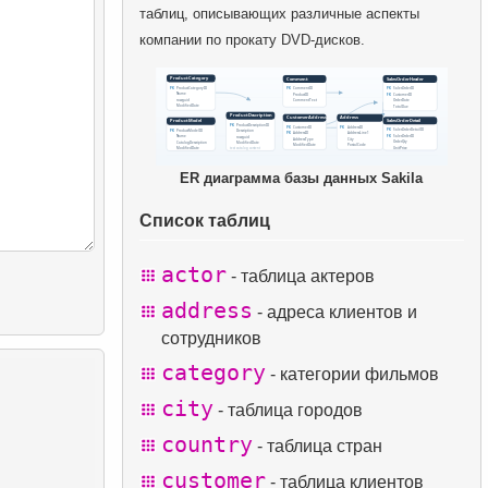
таблиц, описывающих различные аспекты
компании по прокату DVD-дисков.
ER диаграмма базы данных Sakila
Список таблиц
actor
- таблица актеров
address
- адреса клиентов и
сотрудников
category
- категории фильмов
city
- таблица городов
country
- таблица стран
customer
- таблица клиентов