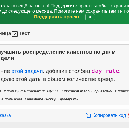
о хватит ещё на месяц! Поддержите проект, чтобы сохрани
 до следующего месяца. Помогите нам сохранить темп и п
Поддержать проект →
✕
ница
Тест
лучшить распределение клиентов по дням
едели
day_rate
ение
этой задачи
, добавив столбец
,
 используйте синтаксис MySQL. Описания таблиц приведены в правой
в поле ниже и нажмите кнопку "Проверить!"
казка
Копировать код