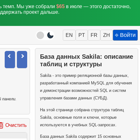
ть темп. Мы уже собрали
$65
в июле — этого достаточно,
оддержать проект дальше.
⎆ Войти
EN
PT
FR
ZH
База данных Sakila: описание
таблиц и структуры
Sakila - это пример реляционной базы данных,
разработанный компанией MySQL для обучения
и демонстрации возможностей SQL и систем
управления базами данных (СУБД).
 панели.
На этой странице собрана структура таблиц
Sakila, основные поля и ключи, которые
используются в учебных SQL-запросах.
Очистить
База данных Sakila содержит 15 основных