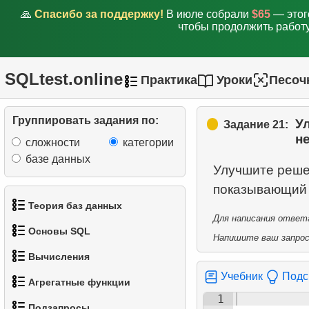
🙏
Спасибо за поддержку!
В июле собрали
$65
— этог
чтобы продолжить работу
12.
Подсчитайте процент
задержек
13.
Найдите самых
SQLtest.online
Практика
Уроки
Песоч
разносторонних клиентов
Группировать задания по:
14.
Ежедневный доход по
У
Задание 21:
источнику
н
сложности
категории
базе данных
15.
Найдите актерские дуэты
Улучшите реш
16.
Получить распределение
Теория баз данных
фильмов
Для написания ответа
Основы SQL
Напишите ваш запрос 
1.
Что такое база данных?
17.
Фильмы, которых нет в
Вычисления
наличии
1.
Получить список актёров
2.
Что такое DBMS?
Учебник
Подс
Агрегатные функции
18.
1.
Вычислить длину
Анализ платежей
2.
Отсортируйте пингвинов
1
3.
Что такое RDBMS?
Подзапросы
окружности