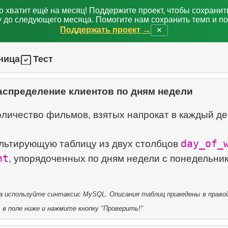
о хватит ещё на месяц! Поддержите проект, чтобы сохрани
 до следующего месяца. Помогите нам сохранить темп и п
Поддержать проект →
✕
ница
Тест
аспределение клиентов по дням недели
оличество фильмов, взятых напрокат в каждый де
day_of_
льтирующую таблицу из двух столбцов
nt
, упорядоченных по дням недели с понедельник
 используйте синтаксис MySQL. Описания таблиц приведены в правой
в поле ниже и нажмите кнопку "Проверить!"