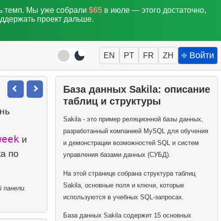
ть темп. Мы уже собрали
$65
в июле — этого достаточно,
оддержать проект дальше.
⎆ Войти
EN
PT
FR
ZH
База данных Sakila: описание
таблиц и структуры
нь
Sakila - это пример реляционной базы данных,
разработанный компанией MySQL для обучения
week
и
и демонстрации возможностей SQL и систем
а по
управления базами данных (СУБД).
На этой странице собрана структура таблиц
Sakila, основные поля и ключи, которые
 панели.
используются в учебных SQL-запросах.
База данных Sakila содержит 15 основных