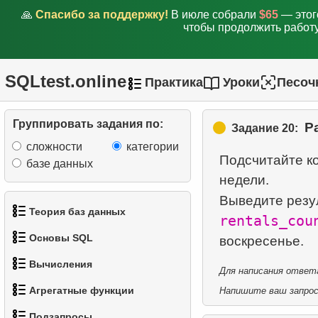
🙏
Спасибо за поддержку!
В июле собрали
$65
— этог
чтобы продолжить работу
11.
Подсчитайте задержки
аренды
12.
Подсчитайте процент
SQLtest.online
Практика
Уроки
Песоч
задержек
Группировать задания по:
13.
Найдите самых
Р
Задание 20:
разносторонних клиентов
сложности
категории
Подсчитайте к
базе данных
14.
Ежедневный доход по
недели.
источнику
Выведите резу
Теория баз данных
rentals_cou
15.
Найдите актерские дуэты
Основы SQL
1.
Что такое база данных?
16.
Получить распределение
Вычисления
фильмов
Для написания ответа
1.
Получить список актёров
2.
Что такое DBMS?
Агрегатные функции
Напишите ваш запрос 
17.
1.
Вычислить длину
Фильмы, которых нет в
2.
Отсортируйте пингвинов
3.
Что такое RDBMS?
Подзапросы
окружности
наличии