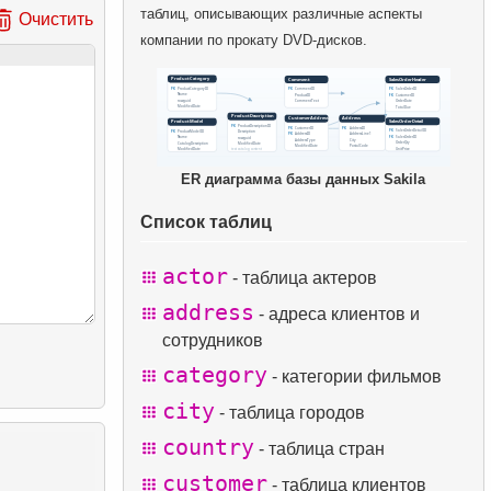
таблиц, описывающих различные аспекты
Очистить
компании по прокату DVD-дисков.
ER диаграмма базы данных Sakila
Список таблиц
actor
- таблица актеров
address
- адреса клиентов и
сотрудников
category
- категории фильмов
city
- таблица городов
country
- таблица стран
customer
- таблица клиентов