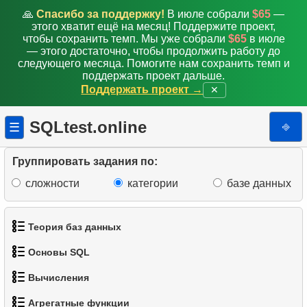
🙏
Спасибо за поддержку!
В июле собрали
$65
—
этого хватит ещё на месяц! Поддержите проект,
чтобы сохранить темп. Мы уже собрали
$65
в июле
— этого достаточно, чтобы продолжить работу до
следующего месяца. Помогите нам сохранить темп и
поддержать проект дальше.
Поддержать проект →
✕
SQLtest.online
⎆
☰
Группировать задания по:
сложности
категории
базе данных
Теория баз данных
Основы SQL
1.
Что такое база данных?
1.
Среднее время активности клиента
Вычисления
1.
Получить список актёров
2.
Что такое DBMS?
2.
Средняя сумму выручки
Агрегатные функции