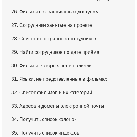
3.
Что такое RDBMS?
26.
Фильмы с ограниченным доступом
4.
Как хранятся данные в реляционной базе
27.
Сотрудники занятые на проекте
данных?
28.
Список иностранных сотрудников
5.
Что такое ACID?
29.
Найти сотрудников по дате приёма
6.
Что такое SQL?
30.
Фильмы, которых нет в наличии
7.
Подмножество языка SQL?
31.
Языки, не представленные в фильмах
8.
Что такое команды DDL?
32.
Список фильмов и их категорий
9.
Что такое команды DQL?
33.
Адреса и домены электронной почты
10.
Что такое команды DML?
34.
Получить список колонок
11.
Что такое индекс в SQL?
35.
Получить список индексов
12.
Использование индекса