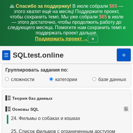
🙏
Спасибо за поддержку!
В июле собрали
$65
—
16.
Выбрать сотрудников по условию
этого хватит ещё на месяц! Поддержите проект,
чтобы сохранить темп. Мы уже собрали
$65
в июле
17.
Список активных клиентов
— этого достаточно, чтобы продолжить работу до
следующего месяца. Помогите нам сохранить темп и
18.
Поиск актеров по имени
поддержать проект дальше.
Поддержать проект →
✕
19.
Выбрать фильмы по описанию
SQLtest.online
⎆
☰
20.
Отсортировать список фильмов с условием
Группировать задания по:
21.
Длинные комедии
сложности
категории
базе данных
22.
Выберите клиентов без буквы «А»
23.
Фильмы для взрослых об администраторах баз
Теория баз данных
данных
Основы SQL
1.
Что такое база данных?
24.
Фильмы о собаках и кошках
2.
Что такое DBMS?
25.
Список фильмов с ограниченным доступом