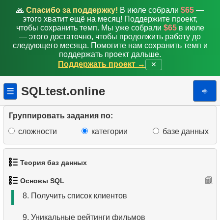
🙏
Спасибо за поддержку!
В июле собрали
$65
—
этого хватит ещё на месяц! Поддержите проект,
чтобы сохранить темп. Мы уже собрали
$65
в июле
— этого достаточно, чтобы продолжить работу до
1.
Получить список актёров
следующего месяца. Помогите нам сохранить темп и
поддержать проект дальше.
Поддержать проект →
✕
2.
Отсортируйте пингвинов
3.
Адреса без почтового индекса
SQLtest.online
⎆
☰
4.
Упорядоченный список языков
Группировать задания по:
5.
Имена актёров
сложности
категории
базе данных
6.
Список языков
Теория баз данных
7.
Упорядоченный список фильмов
Основы SQL
1.
Что такое база данных?
8.
Получить список клиентов
2.
Что такое DBMS?
9.
Уникальные рейтинги фильмов