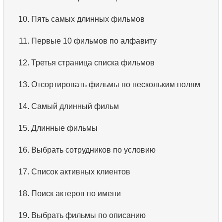
3.
Что такое RDBMS?
10.
Пять самых длинных фильмов
4.
Как хранятся данные в реляционной базе
11.
Первые 10 фильмов по алфавиту
данных?
12.
Третья страница списка фильмов
5.
Что такое ACID?
13.
Отсортировать фильмы по нескольким полям
6.
Что такое SQL?
14.
Самый длинный фильм
7.
Подмножество языка SQL?
15.
Длинные фильмы
8.
Что такое команды DDL?
16.
Выбрать сотрудников по условию
9.
Что такое команды DQL?
17.
Список активных клиентов
10.
Что такое команды DML?
18.
Поиск актеров по имени
11.
Что такое индекс в SQL?
19.
Выбрать фильмы по описанию
12.
Использование индекса